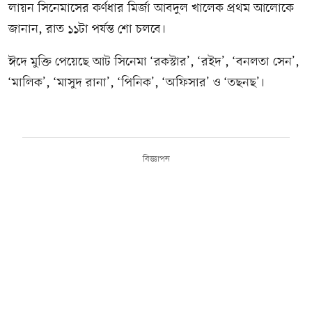
লায়ন সিনেমাসের কর্ণধার মির্জা আবদুল খালেক প্রথম আলোকে
জানান, রাত ১১টা পর্যন্ত শো চলবে।
ঈদে মুক্তি পেয়েছে আট সিনেমা ‘রকস্টার’, ‘রইদ’, ‘বনলতা সেন’,
‘মালিক’, ‘মাসুদ রানা’, ‘পিনিক’, ‘অফিসার’ ও ‘তছনছ’।
বিজ্ঞাপন