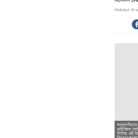
বিনোদন ডেস্
Published: 08 J
লালগালিচায় ন
প্রতীক্ষিত চ
নির্মিত এই ব