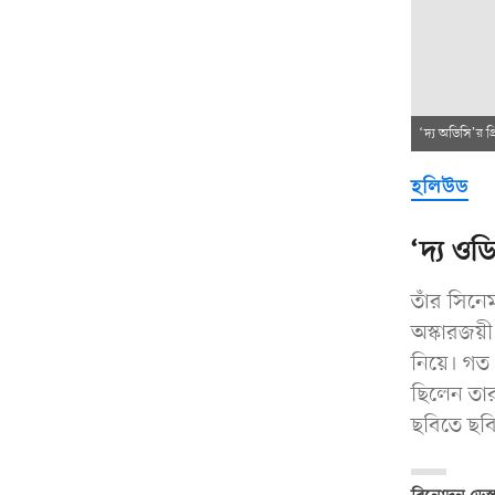
‘দ্য অডিসি’র প
হলিউড
‘দ্য ও
তাঁর সিনে
অস্কারজয়ী 
নিয়ে। গত 
ছিলেন তারক
ছবিতে ছব