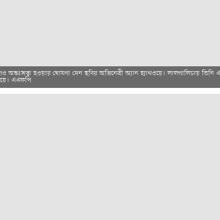
ও অন্তঃসত্ত্বা হওয়ার ঘোষণা দেন ছবির অভিনেত্রী অ্যান হ্যাথওয়ে। লালগালিচায় তিনি
নিয়ে। এএফপি