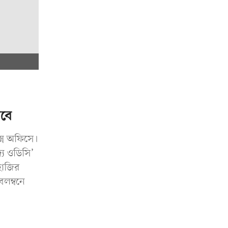
বে
ক্স অফিসে।
্য ওডিসি’
হাজির
বলম্বনে