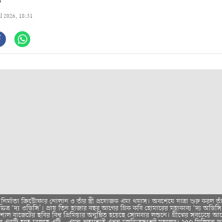
ক
ul 2026, 18:31
ির্মাতা ক্রিস্টোফার নোলান ও তাঁর স্ত্রী প্রযোজক এমা থমাস। অবশেষে যাত্রা শুরু করল তা
লচ্চিত্র ‘দ্য ওডিসি’। প্রায় তিন হাজার বছর আগের গ্রিক কবি হোমারের মহাকাব্য ‘দ্য অডিস
িশাল বাজেটের ছবির বিশ্ব প্রিমিয়ার অনুষ্ঠিত হয়েছে সোমবার লন্ডনে। গ্রীষ্মের সবচেয়ে 