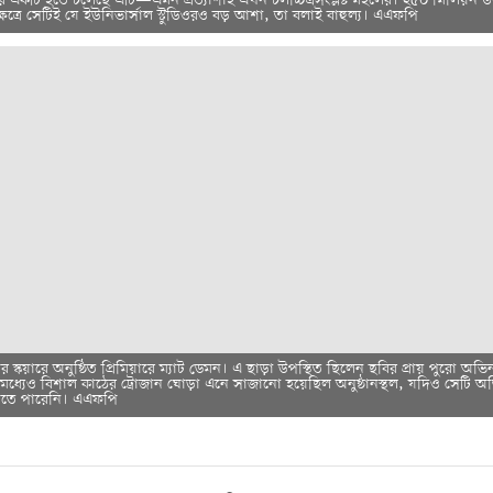
 একটি হতে চলেছে এটি—এমন প্রত্যাশাই এখন চলচ্চিত্রসংশ্লষ্ট মহলের। ২৫০ মিলিয়ন 
ষেত্রে সেটিই যে ইউনিভার্সাল স্টুডিওরও বড় আশা, তা বলাই বাহুল্য। এএফপি
টার স্কয়ারে অনুষ্ঠিত প্রিমিয়ারে ম্যাট ডেমন। এ ছাড়া উপস্থিত ছিলেন ছবির প্রায় পুরো অভি
ের মধ্যেও বিশাল কাঠের ট্রোজান ঘোড়া এনে সাজানো হয়েছিল অনুষ্ঠানস্থল, যদিও সেটি অ
দিতে পারেনি। এএফপি