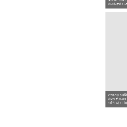
সিনেমাগুলোর
প্রযোজনার ক্
লন্ডনের লেস্
প্রচণ্ড গরম
বেশি ছায়া 