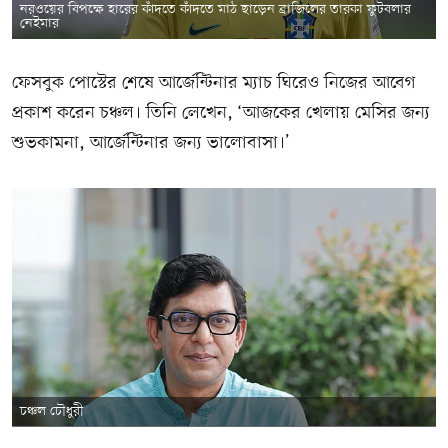
নরওয়ের বিপক্ষে হারের কাঁদতে কাঁদতে মাঠ ছাড়েন ব্রাজিলের তারকা ফুটবলার
নেইমার
ফেসবুক পোস্টের শেষে আর্জেন্টিনার ম্যাচ ঘিরেও নিজের আবেগ
প্রকাশ করেন চঞ্চল। তিনি লেখেন, ‘আজকের খেলায় মেসির জন্য
শুভকামনা, আর্জেন্টিনার জন্য ভালোবাসা।’
চঞ্চল চৌধুরী