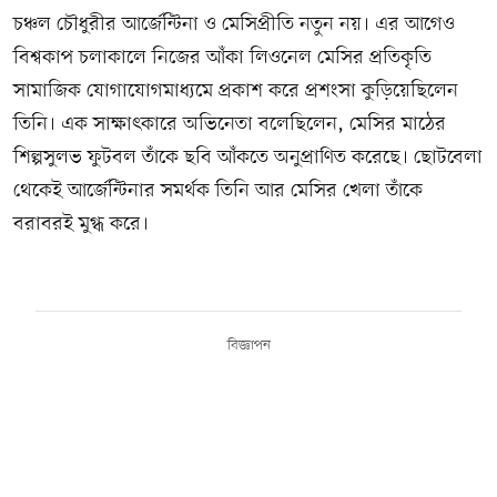
চঞ্চল চৌধুরীর আর্জেন্টিনা ও মেসিপ্রীতি নতুন নয়। এর আগেও
বিশ্বকাপ চলাকালে নিজের আঁকা লিওনেল মেসির প্রতিকৃতি
সামাজিক যোগাযোগমাধ্যমে প্রকাশ করে প্রশংসা কুড়িয়েছিলেন
তিনি। এক সাক্ষাৎকারে অভিনেতা বলেছিলেন, মেসির মাঠের
শিল্পসুলভ ফুটবল তাঁকে ছবি আঁকতে অনুপ্রাণিত করেছে। ছোটবেলা
থেকেই আর্জেন্টিনার সমর্থক তিনি আর মেসির খেলা তাঁকে
বরাবরই মুগ্ধ করে।
বিজ্ঞাপন