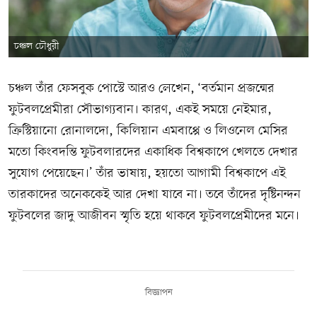
চঞ্চল চৌধুরী
চঞ্চল তাঁর ফেসবুক পোস্টে আরও লেখেন, ‘বর্তমান প্রজন্মের
ফুটবলপ্রেমীরা সৌভাগ্যবান। কারণ, একই সময়ে নেইমার,
ক্রিস্টিয়ানো রোনালদো, কিলিয়ান এমবাপ্পে ও লিওনেল মেসির
মতো কিংবদন্তি ফুটবলারদের একাধিক বিশ্বকাপে খেলতে দেখার
সুযোগ পেয়েছেন।’ তাঁর ভাষায়, হয়তো আগামী বিশ্বকাপে এই
তারকাদের অনেককেই আর দেখা যাবে না। তবে তাঁদের দৃষ্টিনন্দন
ফুটবলের জাদু আজীবন স্মৃতি হয়ে থাকবে ফুটবলপ্রেমীদের মনে।
বিজ্ঞাপন