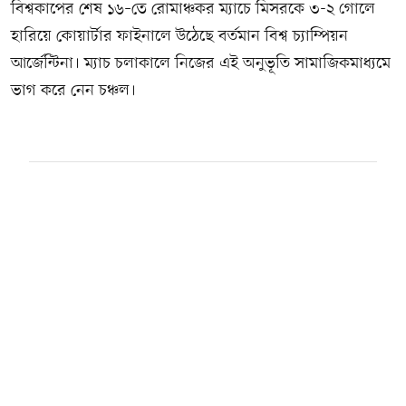
বিশ্বকাপের শেষ ১৬–তে রোমাঞ্চকর ম্যাচে মিসরকে ৩-২ গোলে
হারিয়ে কোয়ার্টার ফাইনালে উঠেছে বর্তমান বিশ্ব চ্যাম্পিয়ন
আর্জেন্টিনা। ম্যাচ চলাকালে নিজের এই অনুভূতি সামাজিকমাধ্যমে
ভাগ করে নেন চঞ্চল।