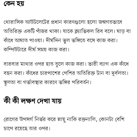
কেন হয়
থোরাসিক আউটলেটের প্রধান কারণগুলো হলো জন্মগতভাবে
অতিরিক্ত একটি পাঁজর থাকা। যাকে ক্ল্যাভিকল রিব বলে। ঘাড় বা
কাঁধে আঘাত পাওয়া। দীর্ঘদিন ভুল ভঙ্গিতে বসে কাজ করা।
কম্পিউটারে দীর্ঘ সময় কাজ করা।
বারবার মাথার ওপর হাত তুলে কাজ করা। ভারী ব্যাগ এক কাঁধে
বহন করা। কাঁধের চারপাশের পেশির অতিরিক্ত টান বা দুর্বলতা।
স্থূলতা বা গর্ভাবস্থার কারণে ভঙ্গির পরিবর্তন।
কী কী লক্ষণ দেখা যায়
রোগের উপসর্গ নির্ভর করে স্নায়ু নাকি রক্তনালি, কোনটা বেশি
চাপে রয়েছে তার ওপর।