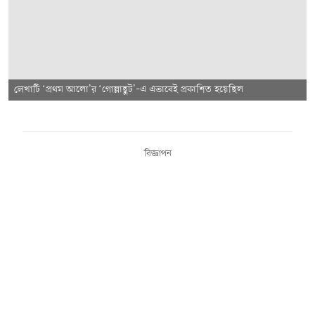
লেখাটি ‘প্রথম আলো’র ‘গোল্লাছুট’–এ এভাবেই প্রকাশিত হয়েছিল
বিজ্ঞাপন