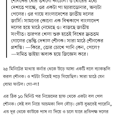
শৌনকের ঘোর তখনো কাটেনি। ও ঘোরের মধ্যে
দেখতে পাচ্ছে, ওর একটা পা ম্যারাডোনার, অন্যটা
পেলের। ওর গায়ে বাংলাদেশের জাতীয় দলের
জার্সি। সামনের কোনো এক বিশ্বকাপে বাংলাদেশ
দলের হয়ে মাঠে নেমেছে ও। বাজছে জাতীয়
সংগীত। তারপর খেলা শুরু হতেই বিশ্বের দ্রুততম
গোলের ভেল্কি দেখাল শৌনক। সারা মাঠে শৌনকের
প্রশস্তি। —কিরে, তোর চোখে পানি কেন, পেলে?
—সমিত ভাইয়া অবাক হয়ে জিজ্ঞেস করে।
২৫ মিনিটের মাথায় কর্নার থেকে উড়ে আসা একটি বলে ব্যাকভলি
করল শৌনক। ও শটটা নিয়েই পড়ে গিয়েছিল। সারা মাঠে যেন
বোমা ফাটল। গো
-
ল
!
এর ঠিক ১০ মিনিট পর নিজেদের হাফ থেকে একটা বল পেল
শৌনক। সেই বল নিয়ে আচমকা দিল দৌড়। কেউ বুঝতেই পারেনি
,
এত দূর থেকে কাউকে পাস না দিয়ে ও চলে যাবে প্রতিপক্ষ দলের