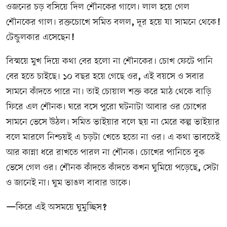
ওজনের চড় বসিয়ে দিল শৌনকের গালে। লাল হয়ে গেল
শৌনকের গাল। রক্তচোখে সমিত বলল
,
দূর হয়ে যা সামনে থেকে
!
টেন্ডুলকার এসেছেন
!
বিস্ময়ে মুখ দিয়ে কথা বের হলো না শৌনকের। চোখ ফেটে পানি
বের হতে চাইছে। ১০ বছর হয়ে গেছে ওর
,
এই বয়সে ও সবার
সামনে কাঁদতে পারে না। তাই চোয়াল শক্ত করে মাঠ থেকে বাড়ি
ফিরে এল শৌনক। ঘরে বসে পুরো ঘটনাটা আবার ওর চোখের
সামনে ভেসে উঠল। সমিত ভাইয়ার বলে ছয় না মেরে কল্প ভাইয়ার
বলে মারলে নিশ্চয়ই এ চড়টা খেতে হতো না ওর। এ কথা ভাবতেই
আর কান্না ধরে রাখতে পারল না শৌনক। চোখের পানিতে বুক
ভেসে গেল ওর। শৌনক কাঁদতে কাঁদতে কখন ঘুমিয়ে পড়েছে
,
সেটা
ও জানেই না। ঘুম ভাঙল বাবার ডাকে।
—
কিরে এই অসময়ে ঘুমুচ্ছিস
?