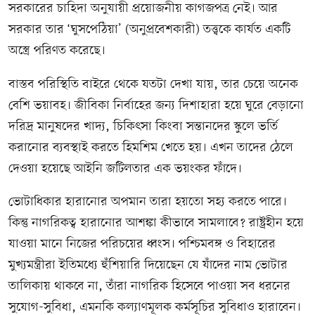
সরকারের চাহিদা অনুযায়ী প্রয়োজনীয় কাগজপত্র নেই। আর
সরকার তার ‘ঘুসপেঠিয়া’ (অনুপ্রবেশকারী) তত্ত্বকে কার্যত একটি
অস্ত্রে পরিণত করেছে।
বাস্তব পরিস্থিতি বাইরে থেকে যতটা দেখা যায়, তার চেয়ে অনেক
বেশি ভয়াবহ। জীবিকা নির্বাহের জন্য দিশাহারা হয়ে ঘুরে বেড়ানো
দরিদ্র মানুষদের খাদ্য, চিকিৎসা কিংবা সন্তানদের স্কুলে ভর্তি
করানোর ব্যবস্থাই করতে হিমশিম খেতে হয়। এখন তাদের ঠেলে
দেওয়া হয়েছে আইনি জটিলতার এক ভয়ংকর ফাঁদে।
ভোটাধিকার হারানোর অপমান তারা হয়তো সহ্য করতে পারে।
কিন্তু নাগরিকত্ব হারানোর আশঙ্কা কীভাবে সামলাবে? রাষ্ট্রহীন হয়ে
যাওয়া মানে নিজের পরিচয়ের ধ্বংস। পশ্চিমবঙ্গ ও বিহারের
মুখ্যমন্ত্রীরা ইতিমধ্যে হুঁশিয়ারি দিয়েছেন যে যাঁদের নাম ভোটার
তালিকায় থাকবে না, তাঁরা নাগরিক হিসেবে পাওয়া সব ধরনের
সুযোগ-সুবিধা, এমনকি কল্যাণমূলক কর্মসূচির সুবিধাও হারাবেন।