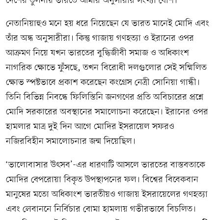
দেশের তুলনায় ভারতে আমার অনুসারীর সংখ্যা বেশি।’
নেতানিয়াহুও মনে হয় ধরে নিয়েছেন যে ভারত মানেই মোদি এবং
তাঁর অন্ধ অনুসারীরা। কিন্তু গাজায় গণহত্যা ও ইরানের ওপর
আক্রমণ নিয়ে যখন ভারতের বুদ্ধিজীবী সমাজ ও অধিকাংশ
নাগরিক ক্ষোভে ফুঁসছে, তখন বিরোধী দলগুলোর সেই সম্মিলিত
ক্ষোভ স্পষ্টভাবে প্রকাশ করেছেন কংগ্রেস নেত্রী সোনিয়া গান্ধী।
তিনি বিভিন্ন নিবন্ধে ফিলিস্তিনি জনগণের প্রতি অবিচারের প্রশ্নে
মোদি সরকারের অবস্থানের সমালোচনা করেছেন। ইরানের ওপর
হামলার মাত্র দুই দিন আগে মোদির ইসরায়েল সফরও
নজিরবিহীন সমালোচনার জন্ম দিয়েছিল।
‘ভালোবাসার উৎসব’-এর ধারণাটি আসলে ভারতের বাস্তবতাকে
মোদির বেপরোয়া বিকৃত উপস্থাপনের ফল। বিশ্বের বিবেকবান
মানুষের মতো অধিকাংশ ভারতীয়ও গাজায় ইসরায়েলের গণহত্যা
এবং লেবাননে নির্বিচার বোমা হামলায় গভীরভাবে বিচলিত।