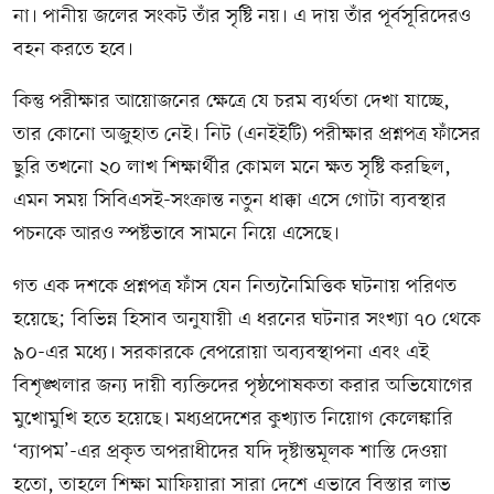
না। পানীয় জলের সংকট তাঁর সৃষ্টি নয়। এ দায় তাঁর পূর্বসূরিদেরও
বহন করতে হবে।
কিন্তু পরীক্ষার আয়োজনের ক্ষেত্রে যে চরম ব্যর্থতা দেখা যাচ্ছে,
তার কোনো অজুহাত নেই। নিট (এনইইটি) পরীক্ষার প্রশ্নপত্র ফাঁসের
ছুরি তখনো ২০ লাখ শিক্ষার্থীর কোমল মনে ক্ষত সৃষ্টি করছিল,
এমন সময় সিবিএসই-সংক্রান্ত নতুন ধাক্কা এসে গোটা ব্যবস্থার
পচনকে আরও স্পষ্টভাবে সামনে নিয়ে এসেছে।
গত এক দশকে প্রশ্নপত্র ফাঁস যেন নিত্যনৈমিত্তিক ঘটনায় পরিণত
হয়েছে; বিভিন্ন হিসাব অনুযায়ী এ ধরনের ঘটনার সংখ্যা ৭০ থেকে
৯০-এর মধ্যে। সরকারকে বেপরোয়া অব্যবস্থাপনা এবং এই
বিশৃঙ্খলার জন্য দায়ী ব্যক্তিদের পৃষ্ঠপোষকতা করার অভিযোগের
মুখোমুখি হতে হয়েছে। মধ্যপ্রদেশের কুখ্যাত নিয়োগ কেলেঙ্কারি
‘ব্যাপম’-এর প্রকৃত অপরাধীদের যদি দৃষ্টান্তমূলক শাস্তি দেওয়া
হতো, তাহলে শিক্ষা মাফিয়ারা সারা দেশে এভাবে বিস্তার লাভ