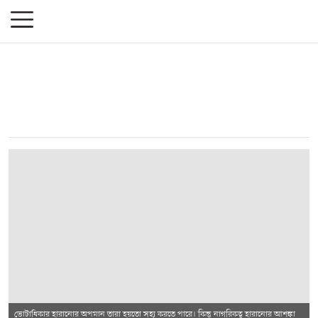
ভোটাধিকার হারানোর অপমান তারা হয়তো সহ্য করতে পারে। কিন্তু নাগরিকত্ব হারানোর আশঙ্কা