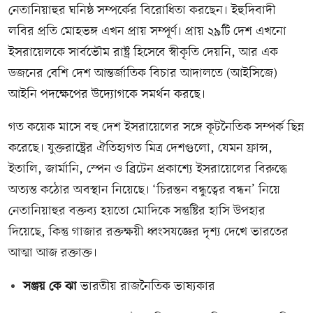
নেতানিয়াহুর ঘনিষ্ঠ সম্পর্কের বিরোধিতা করছেন। ইহুদিবাদী
লবির প্রতি মোহভঙ্গ এখন প্রায় সম্পূর্ণ। প্রায় ২৯টি দেশ এখনো
ইসরায়েলকে সার্বভৌম রাষ্ট্র হিসেবে স্বীকৃতি দেয়নি, আর এক
ডজনের বেশি দেশ আন্তর্জাতিক বিচার আদালতে (আইসিজে)
আইনি পদক্ষেপের উদ্যোগকে সমর্থন করছে।
গত কয়েক মাসে বহু দেশ ইসরায়েলের সঙ্গে কূটনৈতিক সম্পর্ক ছিন্ন
করেছে। যুক্তরাষ্ট্রের ঐতিহ্যগত মিত্র দেশগুলো, যেমন ফ্রান্স,
ইতালি, জার্মানি, স্পেন ও ব্রিটেন প্রকাশ্যে ইসরায়েলের বিরুদ্ধে
অত্যন্ত কঠোর অবস্থান নিয়েছে। ‘চিরন্তন বন্ধুত্বের বন্ধন’ নিয়ে
নেতানিয়াহুর বক্তব্য হয়তো মোদিকে সন্তুষ্টির হাসি উপহার
দিয়েছে, কিন্তু গাজার রক্তক্ষয়ী ধ্বংসযজ্ঞের দৃশ্য দেখে ভারতের
আত্মা আজ রক্তাক্ত।
সঞ্জয় কে ঝা
ভারতীয় রাজনৈতিক ভাষ্যকার