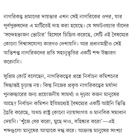
নাগরিকত্ব প্রমাণের দায়ভার এখন সেই নাগরিকের ওপর, যার
পূর্বপুরুষদের এ মাটিতেই দাহ করা হয়েছে। যে সফটওয়্যার তাঁদের
‘সন্দেহভাজন ভোটার’ হিসেবে চিহ্নিত করেছে, সেটি এই বৈষম্যের
কোনো বিশ্বাসযোগ্য কারণও দেখায়নি। আর প্রধানমন্ত্রীও সেই
অভিশপ্ত নাগরিকদের প্রতি সহানুভূতির একটি শব্দ উচ্চারণ
করেননি।
সুপ্রিম কোর্ট বলেছেন, নাগরিকত্বের প্রশ্নে নির্বাচন কমিশনের
সিদ্ধান্তই চূড়ান্ত নয়। কিন্তু নিজের প্রকৃত নাগরিকত্বের মর্যাদা
পুনরুদ্ধারের জন্য প্রয়োজনীয় সামর্থ্য ও দৃঢ়তা কজন মানুষের
আছে? নির্বাচন কমিশন ইতিমধ্যেই বৈষম্যের একটি আইনি ভিত্তি
তৈরি করেছে, অথচ রাষ্ট্র কোনো ন্যায়সংগত ও মানবিক সমাধান
দেয়নি। ‘খুঁজে বের করো, মুছে দাও, বহিষ্কার করো’—এই
শব্দগুলো মানুষের আত্মাকে দগ্ধ করে। আক্রান্ত মানুষের সংখ্যা