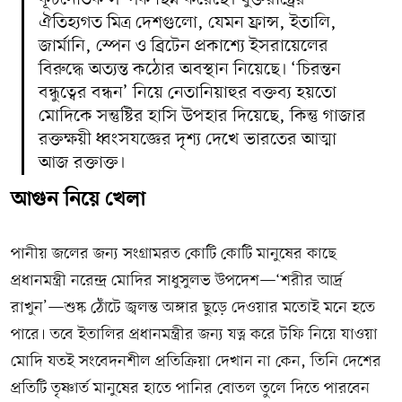
ঐতিহ্যগত মিত্র দেশগুলো, যেমন ফ্রান্স, ইতালি,
জার্মানি, স্পেন ও ব্রিটেন প্রকাশ্যে ইসরায়েলের
বিরুদ্ধে অত্যন্ত কঠোর অবস্থান নিয়েছে। ‘চিরন্তন
বন্ধুত্বের বন্ধন’ নিয়ে নেতানিয়াহুর বক্তব্য হয়তো
মোদিকে সন্তুষ্টির হাসি উপহার দিয়েছে, কিন্তু গাজার
রক্তক্ষয়ী ধ্বংসযজ্ঞের দৃশ্য দেখে ভারতের আত্মা
আজ রক্তাক্ত।
আগুন নিয়ে খেলা
পানীয় জলের জন্য সংগ্রামরত কোটি কোটি মানুষের কাছে
প্রধানমন্ত্রী নরেন্দ্র মোদির সাধুসুলভ উপদেশ—‘শরীর আর্দ্র
রাখুন’—শুষ্ক ঠোঁটে জ্বলন্ত অঙ্গার ছুড়ে দেওয়ার মতোই মনে হতে
পারে। তবে ইতালির প্রধানমন্ত্রীর জন্য যত্ন করে টফি নিয়ে যাওয়া
মোদি যতই সংবেদনশীল প্রতিক্রিয়া দেখান না কেন, তিনি দেশের
প্রতিটি তৃষ্ণার্ত মানুষের হাতে পানির বোতল তুলে দিতে পারবেন