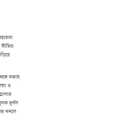
সহায়তা
ল সীমিত
়িয়ে
ঙ্গে বজায়
িয়া ও
 তোলার
ূলক দুর্বল
য়ার বদলে