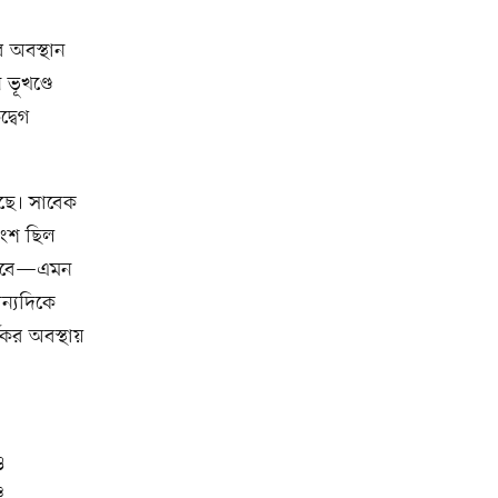
র অবস্থান
ভূখণ্ডে
্বেগ
েছে। সাবেক
অংশ ছিল
াহ করবে—এমন
অন্যদিকে
কর অবস্থায়
ও
ে