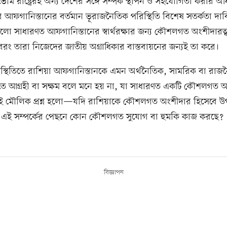
্বভৌম রাষ্ট্রেরই অন্য দেশের সঙ্গে সম্পর্ক স্থাপন ও সহযোগিতা করার অ
ে আফগানিস্তানের বর্তমান ভূরাজনৈতিক পরিস্থিতি বিশেষ সতর্কতা দা
গুলো সাধারণত আফগানিস্তানের স্বার্থরক্ষার জন্য কৌশলগত অংশীদারত্ব
রং তারা নিজেদের জাতীয় অগ্রাধিকার বাস্তবায়নের জন্যই তা করে।
িস্থিতিতে রাশিয়া আফগানিস্তানকে এমন অর্থনৈতিক, সামরিক বা রাজ
তে আগ্রহী বা সক্ষম বলে মনে হয় না, যা সাধারণত একটি কৌশলগত অ
 তাই মৌলিক প্রশ্ন হলো—যদি রাশিয়াকে কৌশলগত অংশীদার হিসেবে উ
ে এই সম্পর্কের পেছনে কোন কৌশলগত সুযোগ বা হুমকি কাজ করছে?
বিজ্ঞাপন