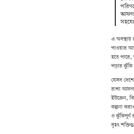
পরিণত ক
আফগান
সহযোগ
এ অবস্থায়
পাওয়ার আশ
হতে পারে,
পড়ার ঝুঁকি
যেসব দেশের
রাখা আফগান
ইউক্রেন, ক
কল্পনা করা
ও ঝুঁকিপূর
বৃহৎ শক্তি