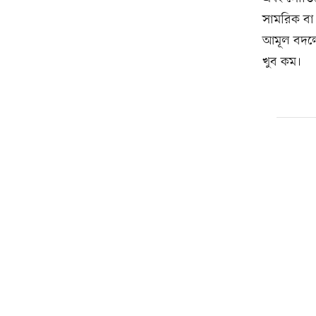
সামরিক বা 
আমূল বদলে 
খুব কম।