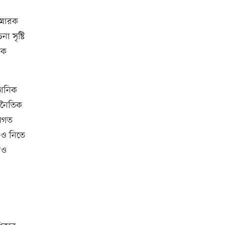
্মারক
া সৃষ্টি
িক
ঠানিক
াজনৈতিক
শলগত
া–ও নিতে
রও