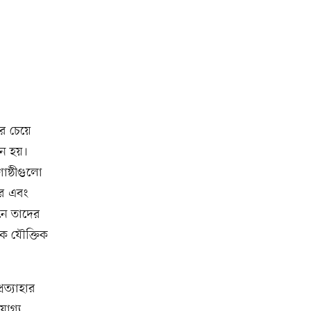
র চেয়ে
ে হয়।
োষ্ঠীগুলো
ারে এবং
নে তাদের
কে যৌক্তিক
রত্যাহার
োগ্য