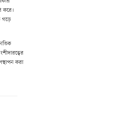
ধিকার
বি করে।
 গড়ে
নৈতিক
ংশীদারত্বের
পস্থাপন করা