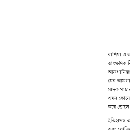
রাশিয়া ও 
তাৎক্ষণিক 
আফগানিস্তা
যেন আফগান ভ
মাদক পাচার
এমন কোনো ব
করে তোলে
ইতিহাসও এখা
এবং সোভিয