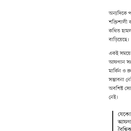
অন্যদিকে প
শক্তিশালী ক
কথিত হামলা
বাড়িয়েছে।
একই সময়ে 
আফগান সরকা
মার্কিন ও রু
সম্ভাবনা ন
অবশিষ্ট সো
নেই।
যেকোন
আফগান
বৈশ্ব