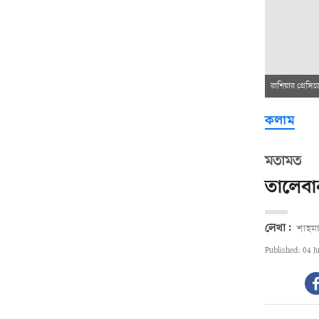
রাশিয়ার প্রেসিড
কলাম
মতামত
তালেবান
লেখা:
শাহমা
Published: 04 J