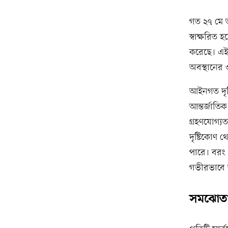
গত ২৭ মে ত
স্বাক্ষরিত 
করেছে। এই চ
অবস্থানের ও
আইনগত দৃষ্
আন্তর্জাতি
গ্রহণযোগ্যত
দৃষ্টিকোণ থ
পারে। বরং এ
গভীরভাবে 
সমঝোতা 