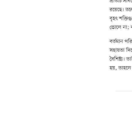
প্রতিটি সার
রয়েছে। তব
বৃহৎ শক্তি
তোলে না; ব
বর্তমান পর
সহায়তা দি
বৈশিষ্ট্য।
হয়, তাহল