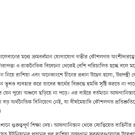
তালেবানের মধ্যে ক্রমবর্ধমান যোগাযোগ গভীর কৌশলগত অংশীদারত্বে
নিরাপত্তা ও রাজনৈতিক বিবেচনা থেকেই বেশি পরিচালিত হচ্ছে বলে মন
ন নিয়ে রাশিয়া এবং অনেকাংশে চীনের প্রধান উদ্বেগ হলো, উগ্রপন্থী গ
ূখণ্ড ব্যবহার করে তাদের স্বার্থের বিরুদ্ধে হুমকি সৃষ্টি করতে না প
 যেন পুরো অঞ্চলে ছড়িয়ে না পড়ে। এর বাইরে বর্তমানে আফগানিস্তা
ড় অর্থনৈতিক বিনিয়োগ নেই, যা দীর্ঘমেয়াদি কৌশলগত প্রতিশ্রুতি
।
নে গুরুত্বপূর্ণ শিক্ষা দেয়। আফগানিস্তান থেকে সোভিয়েত বাহিনীর প্
়েত ইউনিয়নের পতনের পর রাশিয়া আফগান সরকারগুলোকে উল্লেখয