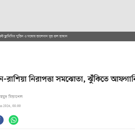
েন্ট ভ্লাদিমির পুতিন ও মস্কোয় তালেবান দূত গুল হাসান
-রাশিয়া নিরাপত্তা সমঝোতা, ঝুঁকিতে আফগানি
হমুদ মিয়াখেল
un 2026, 08:00