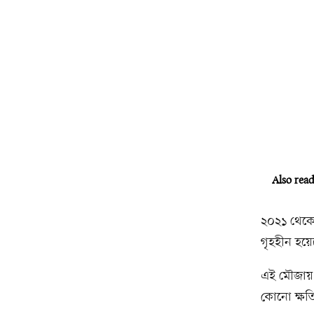
Also rea
২০২১ থেকে
গৃহহীন হয়
এই মৌজায় 
কোনো ক্ষত