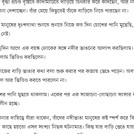
বৃদ্ধা প্রচণ্ড বৃষ্টিতে কাদামাটিতে দাঁড়িয়ে চিৎকার করে কাঁদছেন, আর
না দেখাচ্ছেন। তাঁর মেয়ে কিছুতেই তাঁকে বাড়িতে নিতে পারছেন না।
র মানুষের দুঃখগাথা শুনতে শুনতে নিজে কত দিন চোখের পানি মুছেছি
 নেই।
ুদিন আগে এক বয়স্ক লোকের সঙ্গে নদীর ভাঙনের আলাপ করছিলাম। ন
সলাম ভিডিও করছিলেন।
্তি নিজের বাড়ি ভাঙার কথা বলা শুরু করার পর কান্নায় ভেঙে পড়েন। অব
ুল আর ভিডিও করতে পারলেন না।
ের পানি মুছতে থাকলাম। একের পর এক সাজানো–গোছানো সংসার 
লীন হচ্ছে।
চালনার দায়িত্বে যাঁরা থাকেন, তাঁদের নদীভাঙা মানুষের কষ্ট স্পর্শ করে 
র কাছে হয়তো এসব সংখ্যা নিছক ঘটনামাত্র। কিন্তু যার বাড়ি ভেঙে যা