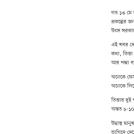
গত ১৩ মে জ
প্রকল্পের 
উৎস সরকার
এই খবর দেখা
কথা, তিস্ত
আর পদ্মা ব
অনেকে ফেসব
অনেকে লিখ
তিস্তার দু
অন্তত ৮-১
উদ্বাস্তু 
তাগিদে দেশে