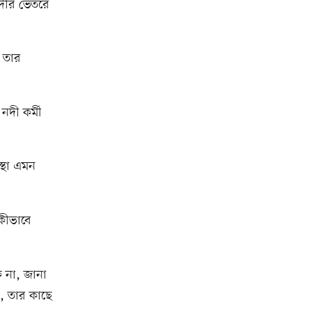
 নদীর ভেতরে
, তার
দী কর্মী
স্থা এমন
কীভাবে
কি না, জানা
য়, তার কাছে