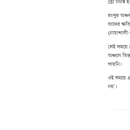
তো নিঃস্ব 
রংপুর অঞ্
তাদের ক্ষত
নোয়াখালী-ক
সেই সময়ে প
অঞ্চলে তিস
পায়নি।
ওই সময়ে
প
নয়’।