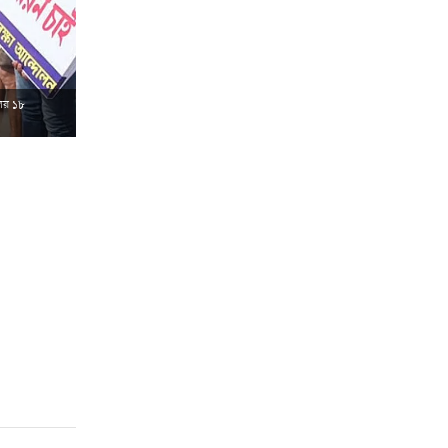
লের ১৮