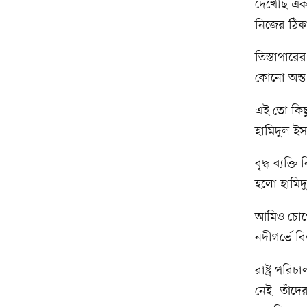
দেখেছি এক 
নিজের ঠিকা
তিস্তাপারে
কোনো অন্ত
এই তো কিছ
হামিদুল ই
বৃদ্ধ ব্যক
হলো হামিদ
আমিও চোখ
নদীগর্ভে বি
রাষ্ট্র পরি
নেই। তাঁদে