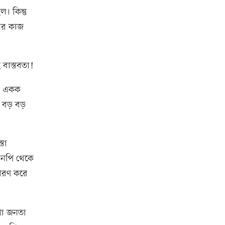
। কিন্তু
ধের কাজ
 বাস্তবতা!
ায় একক
ত বড় বড়
্তা
এনপি থেকে
ধারণ করে
খো জনতা