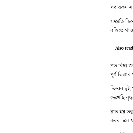
সব রকম সম্
সম্প্রতি ত
বস্তিতে পাও
Also rea
শত বিঘা জম
পূর্ণ তিস্তা
তিস্তার দু
দেখেছি বৃদ
রাত হয় তবু
কবর চলে য