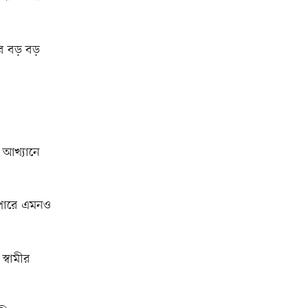
 সব বড় বড়
 আখ্যানে
াপারে এমনও
্বামীর