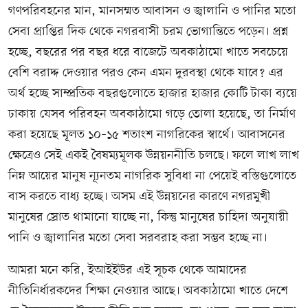
গণপরিবহনের মান, মানসম্মত আবাসন ও জ্বালানি ও পানির মতো
সেবা প্রাপ্তির দিক থেকে নগরবাসী চরম ভোগান্তিতে পড়েন। প্রশ্ন
হচ্ছে, বছরের পর বছর ধরে বাজেটে অবকাঠামো খাতে সবচেয়ে
বেশি বরাদ্দ দেওয়ার পরও কেন এমন দুরবস্থা থেকে যাবে? এর
অর্থ হচ্ছে সাম্প্রতিক বছরগুলোতে হাজার হাজার কোটি টাকা ব্যয়ে
ঢাকায় যেসব পরিবহন অবকাঠামো গড়ে তোলা হয়েছে, তা নির্মাণ
করা হয়েছে মূলত ১০–১৫ শতাংশ নাগরিকের স্বার্থে। আবাসনের
ক্ষেত্রেও সেই একই বৈষম্যমূলক উন্নয়ননীতি চলছে। ফলে লাখ লাখ
নিম্ন আয়ের মানুষ ন্যূনতম নাগরিক সুবিধা না পেয়েই বস্তিগুলোতে
বাস করতে বাধ্য হচ্ছে। অসম এই উন্নয়নের কারণে নগরমুখী
মানুষের স্রোত থামানো যাচ্ছে না, কিন্তু মানুষের চাহিদা অনুযায়ী
পানি ও জ্বালানির মতো সেবা সরবরাহ করা সম্ভব হচ্ছে না।
আমরা মনে করি, ইআইইউর এই সূচক থেকে আমাদের
নীতিনির্ধারকদের শিক্ষা নেওয়ার আছে। অবকাঠামো খাতে দেশে