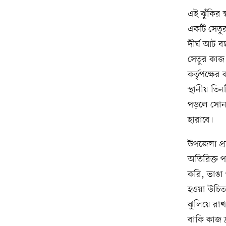
এই ঝুঁকির 
একটি সেতুর
দীর্ঘ আট বছ
সেতুর কাজ
কর্তৃপক্ষে
স্থানীয় তি
পড়লে সোনাহ
হারাবে।
উপজেলা প্র
অতিরিক্ত প
করি, ভাঙা
হওয়া উচিত
ঝুলিয়ে রাখ
বাকি কাজ দ