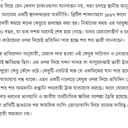
র দিয়ে যেন কেবল চাকাওয়ালা যানবাহন নয়, বরং চলছে স্থানীয় মানু
অন্যতম একটি স্থলবন্দরের অর্থনীতি। ব্রিটিশ শাসনামলে ১৮৮৭ সালে 
বর্তী সময়ে সড়ক সেতুতে রূপান্তর করা হয়। নির্মাণের সময় এর আয়ুষ্ক
 বছর, যা চার দশক আগেই শেষ হয়ে গেছে। অথচ মেয়াদোত্তীর্ণ ও চরম 
 কাঠামোর ওপর দিয়েই প্রতিদিন পার হচ্ছে শত শত ভারী যানবাহন।
র প্রতিবেদন অনুযায়ী, মেয়াদ পার হওয়া এই সেতুর পাটাতন ও লোহার 
রেই ক্ষতিগ্রস্ত ছিল। এর ওপর দিয়ে যখন পাথর বা বালুবোঝাই ভারী ট্র
পুরো সেতু কেঁপে ওঠে। সেতুটি এতটাই সরু যে একদিকের যান পার হল
 যাতায়াত বন্ধ থাকে। এমন একটি নড়বড়ে সেতুর ওপর দিয়ে প্রতিদিন 
র শত শত আমদানি-রপ্তানি পণ্যবাহী ট্রাক যাতায়াত করছে। ফলে যেকোনো
 বড় ধরনের প্রাণহানি ও জাতীয় অর্থনৈতিক ক্ষতির আশঙ্কা তৈরি হয়েছ
 প্রতিটি ভাঙনের পর সাময়িক তালি–জোড়াতালি দিয়ে তাদের দায়িত্ব
থায়ী সমাধান নয়।