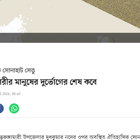
 সোনাহাট সেতু
ামারীর মানুষের দুর্ভোগের শেষ কবে
ul 2026, 08:43
র ভূরুঙ্গামারী উপজেলার দুধকুমার নদের ওপর অবস্থিত ঐতিহাসিক সো