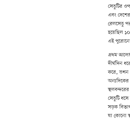
সেতুটির ওপ
এবং দেশের 
রেলসেতু পর
হয়েছিল ১০০
এই পুরোনো
প্রথম আলো
দীর্ঘদিন ধ
করে, তখন 
অন্যদিকের
স্থলবন্দরে
সেতুটি ধসে
সড়ক বিভাগ
যা কোনো স্