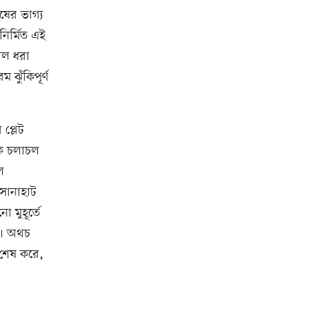
ষের ভাগ্য
নির্মিত এই
াল ধরা
ঝুঁকিপূর্ণ
প্লেট
াক চলাচল
ে
সোনাহাট
 মুহূর্তে
ে। অথচ
 শেষ করে,