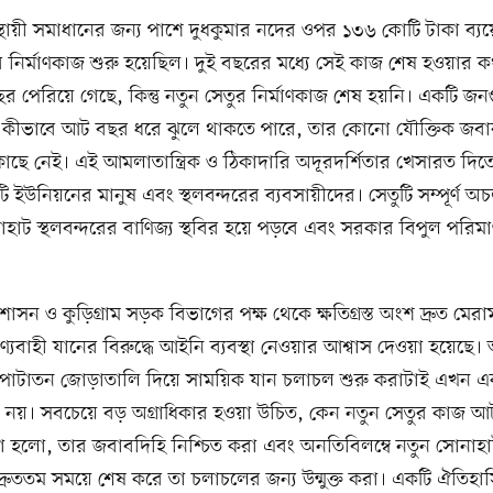
স্থায়ী সমাধানের জন্য পাশে দুধকুমার নদের ওপর ১৩৬ কোটি টাকা ব্যয়
 নির্মাণকাজ শুরু হয়েছিল। দুই বছরের মধ্যে সেই কাজ শেষ হওয়ার
র পেরিয়ে গেছে, কিন্তু নতুন সেতুর নির্মাণকাজ শেষ হয়নি। একটি জনগুরু
 কীভাবে আট বছর ধরে ঝুলে থাকতে পারে, তার কোনো যৌক্তিক জবাব স
র কাছে নেই। এই আমলাতান্ত্রিক ও ঠিকাদারি অদূরদর্শিতার খেসারত দিতে
নটি ইউনিয়নের মানুষ এবং স্থলবন্দরের ব্যবসায়ীদের। সেতুটি সম্পূর্ণ অ
াট স্থলবন্দরের বাণিজ্য স্থবির হয়ে পড়বে এবং সরকার বিপুল পরিমাণ
শাসন ও কুড়িগ্রাম সড়ক বিভাগের পক্ষ থেকে ক্ষতিগ্রস্ত অংশ দ্রুত মে
ণ্যবাহী যানের বিরুদ্ধে আইনি ব্যবস্থা নেওয়ার আশ্বাস দেওয়া হয়েছে
 পাটাতন জোড়াতালি দিয়ে সাময়িক যান চলাচল শুরু করাটাই এখন একমা
 নয়। সবচেয়ে বড় অগ্রাধিকার হওয়া উচিত, কেন নতুন সেতুর কাজ আ
া হলো, তার জবাবদিহি নিশ্চিত করা এবং অনতিবিলম্বে নতুন সোনাহা
্রুততম সময়ে শেষ করে তা চলাচলের জন্য উন্মুক্ত করা। একটি ঐতিহা