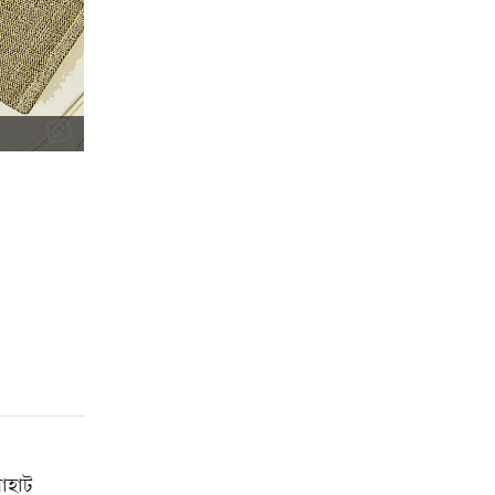
নাহাট