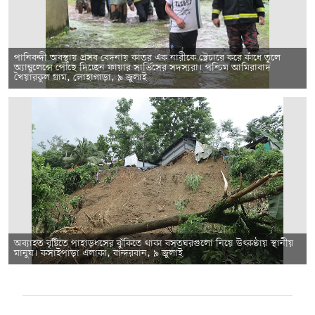
পানিবন্দী অবস্থায় প্রসব বেদনায় কাতর এক নারীকে স্ট্রেচারে করে কাঁধে তুলে
অ্যাম্বুলেন্সে পৌঁছে দিচ্ছেন ফায়ার সার্ভিসের সদস্যরা। পশ্চিম আমিরাবাদ
খৈয়ারকুল গ্রাম, লোহাগাড়া, ৯ জুলাই
অব্যাহত বৃষ্টিতে পাহাড়ধসের ঝুঁকিতে থাকা বসতঘরগুলো নিয়ে উৎকণ্ঠায় স্থানীয়
মানুষ। কসাইপাড়া এলাকা, বান্দরবান, ৯ জুলাই