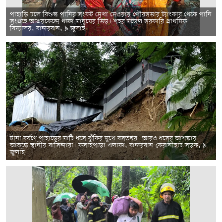
পাহাড়ি ঢলে বিশুদ্ধ পানির সংকট দেখা দেওয়ায় পৌরসভার ট্যাংকার থেকে পানি
সংগ্রহে আশ্রয়কেন্দ্রে থাকা মানুষের ভিড়। শহর মডেল সরকারি প্রাথমিক
বিদ্যালয়, বান্দরবান, ৯ জুলাই
টানা বর্ষণে পাহাড়ের মাটি ধসে ঝুঁকির মুখে বসতঘর। আরও ধসের আশঙ্কায়
আতঙ্কে স্থানীয় বাসিন্দারা। কসাইপাড়া এলাকা, বান্দরবান-কেরানীহাট সড়ক, ৯
জুলাই