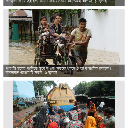
যোগাযোগ বিচ্ছিন্ন হয়ে পড়ে। বান্দরবানের এমডিএস এলাকা, ৯ জুলাই
পাহাড়ি ঢলের পানিতে ডুবে যাওয়া সড়কে থমকে গেছে স্বাভাবিক চলাচল।
বান্দরবান-রাঙামাটি সড়ক, ৯ জুলাই