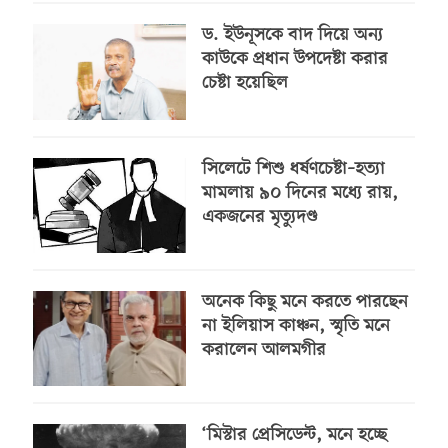
ড. ইউনূসকে বাদ দিয়ে অন্য
কাউকে প্রধান উপদেষ্টা করার
চেষ্টা হয়েছিল
সিলেটে শিশু ধর্ষণচেষ্টা–হত্যা
মামলায় ৯০ দিনের মধ্যে রায়,
একজনের মৃত্যুদণ্ড
অনেক কিছু মনে করতে পারছেন
না ইলিয়াস কাঞ্চন, স্মৃতি মনে
করালেন আলমগীর
‘মিস্টার প্রেসিডেন্ট, মনে হচ্ছে