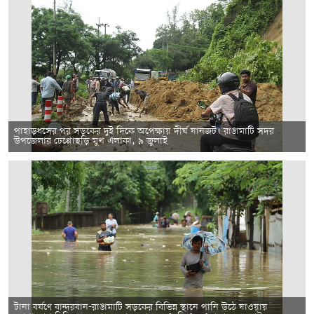
পাহাড়ধসের পর সড়কের দুই দিকে অপেক্ষায় দীর্ঘ যানজট। রাঙামাটি সদর
উপজেলার ঢেপ্পোছড়ি মুখ এলাকা, ৯ জুলাই
টানা বর্ষণে বান্দরবান-রাঙামাটি সড়কের বিভিন্ন স্থানে পানি উঠে যাওয়ায়