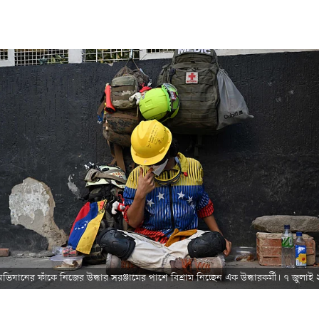
অভিযানের ফাঁকে নিজের উদ্ধার সরঞ্জামের পাশে বিশ্রাম নিচ্ছেন এক উদ্ধারকর্মী। ৭ জুলাই