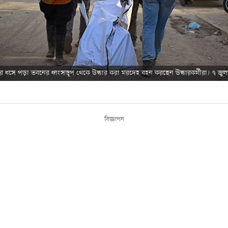
র ধসে পড়া ভবনের ধ্বংসস্তূপ থেকে উদ্ধার করা মরদেহ বহন করছেন উদ্ধারকর্মীরা। ৭ জু
বিজ্ঞাপন