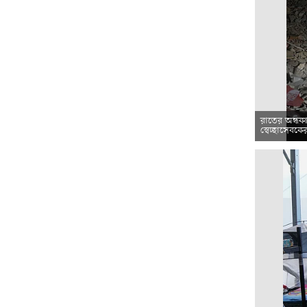
রাতের অন্ধকা
স্বেচ্ছাসেবক