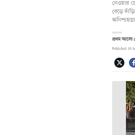
নেওয়ার চ
বেড়ে দাঁ
অনিশ্চয়তা
প্রথম আলো ড
Published: 08 J