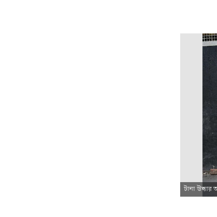
টানা উদ্ধার 