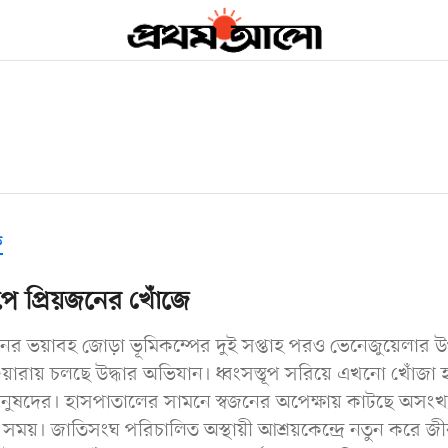
ক
তূপে প্রিয়জনের খোঁজে
ের ভয়াবহ জোড়া ভূমিকম্পের দুই সপ্তাহ পরও ভেনেজুয়েলার উ
ুয়ারায় চলছে উদ্ধার অভিযান। ধ্বংসস্তূপ সরিয়ে এখনো খোঁজা হ
নুষদের। হাসপাতালের সামনে স্বজনের অপেক্ষায় কাটছে অসংখ্
সময়। জাতিসংঘ পরিচালিত অস্থায়ী আশ্রয়কেন্দ্রে নতুন করে জী