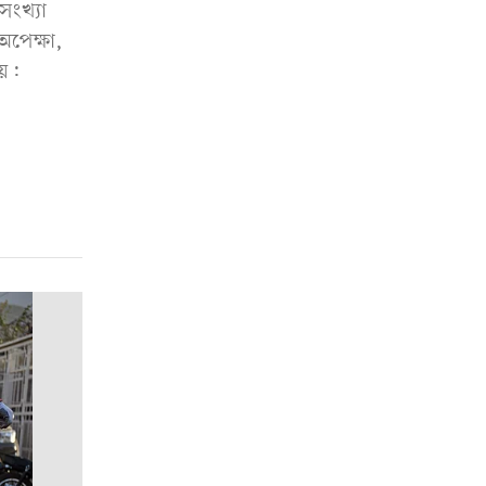
সংখ্যা
অপেক্ষা,
য়: