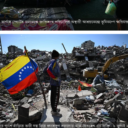
ভার্গাস স্পোর্টস কমপ্লেক্সে জাতিসংঘ পরিচালিত অস্থায়ী আশ্রয়কেন্দ্রে ভূমিকম্পে ক্ষতিগ্রস্
র পাশে দাঁড়িয়ে ভারী যন্ত্র দিয়ে ধ্বংসস্তূপ সরানোর কাজ দেখছেন এক ব্যক্তি। ৬ জুলাই