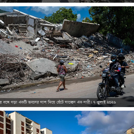
য় ধসে পড়া একটি ভবনের পাশ দিয়ে হেঁটে যাচ্ছেন এক নারী। ৭ জুলাই ২০২৬