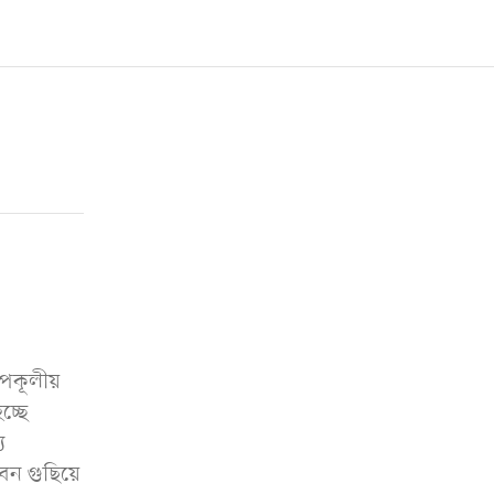
পকূলীয়
চ্ছে
য
বন গুছিয়ে