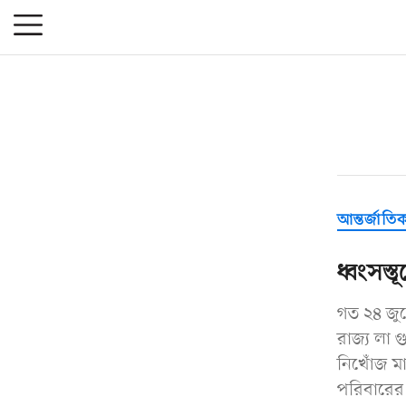
আন্তর্জাতি
ধ্বংসস্
গত ২৪ জুন
রাজ্য লা গ
নিখোঁজ মা
পরিবারের 