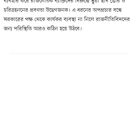
ব্যবহার করে রাজনৈতিক ব্যক্তিদের বিরুদ্ধে ভুয়া ছবি তৈরি ও
চরিত্রহননের প্রবণতা উদ্বেগজনক। এ ধরনের অপপ্রচার বন্ধে
সরকারের পক্ষ থেকে কার্যকর ব্যবস্থা না নিলে রাজনীতিবিদদের
জন্য পরিস্থিতি আরও কঠিন হয়ে উঠবে।