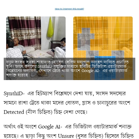
বামে সংসদ সদস্য শাহাদাত হোসেন সেলিম মদ্যপান করছেন দাবিতে প্রচারিত
ছবি। ডানে গুগলের SynthID প্রযুক্তির মাধ্যমে ছবিটির ডিজিটাল ওয়াটারমার্ক
বিশ্লেষণের ফলাফল, যেখানে ট্রেতে থাকা অংশে Google AI-এর ওয়াটারমার্ক
শনাক্ত হয়েছে
SynthID-এর হিটম্যাপ বিশ্লেষণে দেখা যায়, সংসদ সদস্যের
সামনে রাখা ট্রেতে থাকা মদের বোতল, গ্লাস ও চানাচুরের অংশে
Detected (নীল চিহ্নিত) চিহ্ন দেখা গেছে।
অর্থাৎ ওই অংশে Google AI-এর ডিজিটাল ওয়াটারমার্ক শনাক্ত
হয়েছে। এ ছাড়া কিছু অংশ Unsure (ধূসর চিহ্নিত) হিসেবে চিহ্নিত