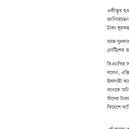
একীভূত হও
জানিয়েছেন 
টাকা সুদসহ
আজ বুধবার
নোটিশের জব
বিএনপির সং
বলেন, এক্সি
ইসলামী ব্
ব্যাংকে অন
তাঁদের টাক
বিদেশে পাল