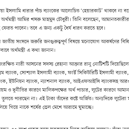
য়া ইসলামি ধারার পাঁচ ব্যাংকের আলোচিত ‘হেয়ারকাট’ থাকবে না ব
অর্থমন্ত্রী আমির খসরু মাহমুদ চৌধুরী। তিনি বলেছেন, আমানতকারীরা
 ফেরত পাবেন। তবে এ জন্য একটু ধৈর্য ধারণ করতে হবে।
 জাতীয় সংসদে জরুরি জনগুরুত্বপূর্ণ বিষয়ে মনোযোগ আকর্ষণের বিধ
াবে অর্থমন্ত্রী এ কথা জানান।
রক্ষিত নারী আসনের সদস্য রেহানা আক্তার রানু নোটিশটি দিয়েছিলে
ম ব্যাংক, সোশ্যাল ইসলামী ব্যাংক, ফার্স্ট সিকিউরিটি ইসলামী ব্যাংক,
যাংক, ইউনিয়ন ব্যাংক, ন্যাশনাল ব্যাংক, আইএফআইসি ব্যাংকসহ আর
িয়ম ও দুর্নীতির কারণে মালিকপক্ষের অর্থ পাচার, লুটের কারণে আম
া তুলতে পারছেন না। এই টাকা তাঁদের কষ্টে অর্জিত। অন্যদিকে লুটেরা 
িয়ে গিয়ে নাকে শর্ষের তেল মেখে আরামে ঘুমাচ্ছে।