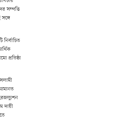
য়বিচার
ের সম্পত্তি
সঙ্গে
 নির্বাচিত
র্থিক
ো প্রতিষ্ঠা
 ইসলামী
ব আমানত
রেজল্যুশন
ে দায়ী
িতে