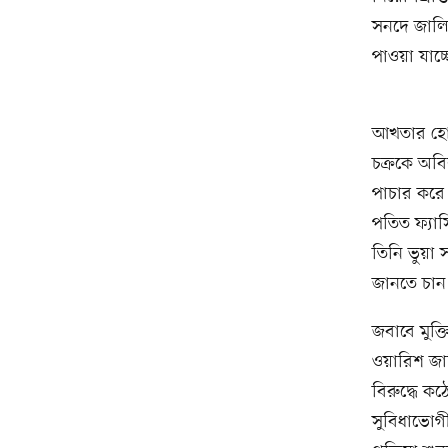
সনদে জালিয
পাওয়া যাচ্
আখতার হোস
চক্রকে অবি
পাচার করে
পতিত ফ্যাস
তিনি ভুয়া
জানতে চান
জবাবে মুক্
ওয়ারিশ জা
বিরুদ্ধে কঠ
সুবিধাভোগীর