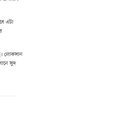
াবে এটা
র
আছে। লোকসান
খানে সুদ