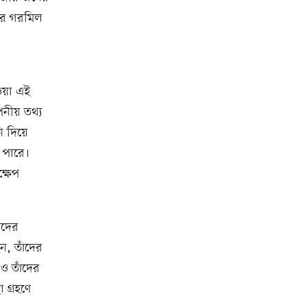
ুতর গরমিল
য়া এই
নীয় তথ্য
 দিয়ে
ে পারে।
ক্ষেপ
ঁদের
ন, তাঁদের
 ও তাঁদের
 গ্রহণে