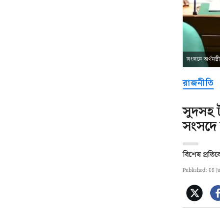
সংসদে অর্থমন্ত
রাজনীতি
সুদসহ 
সংসদে অর
বিশেষ প্রতি
Published: 08 J