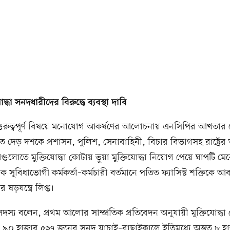
োদ্ধা সনদধারীদের বিরুদ্ধে ব্যবস্থা দাবি
ুরুত্বপূর্ণ বিষয়ে মনোযোগ আকর্ষণের আলোচনায় এনসিপির আখতার
 দেড় দশকে প্রশাসন, পুলিশ, সেনাবাহিনী, বিচার বিভাগসহ রাষ্ট্রের অ
তরগুলোতে মুক্তিযোদ্ধা কোটায় ভুয়া মুক্তিযোদ্ধা নিয়োগ পেয়ে ঘাপটি ম
 সুবিধাভোগী কর্মকর্তা–কর্মচারী বর্তমানে পতিত ফ্যাসিস্ট শক্তিকে আব
ড়যন্ত্রে লিপ্ত।
স্য বলেন, প্রথম আলোর সাম্প্রতিক প্রতিবেদন অনুযায়ী মুক্তিযোদ্ধা
প্ত ৯০ হাজার ৫২৭ জনের সনদ যাচাই–বাছাইকালে ইতিমধ্যে অন্তত ৮ 