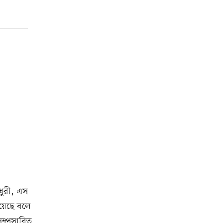
ৌধুরী, এস
য়েছে বলে
ম্প্রসারিত