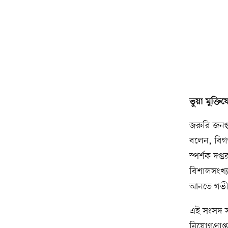
ভুয়া মুক্তিয
জরুরি জনগ
বলেন, বিগত
স্পর্শক দপ্
বিশালসংখ্যক
আনতে গভীর ষ
এই সংসদ সদ
নিয়োগপ্রা