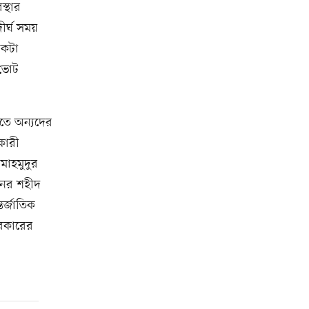
্থার
র্ঘ সময়
একটা
 ভোট
এতে অন্যদের
কারী
মাহমুদুর
ানের শহীদ
র্জাতিক
সরকারের