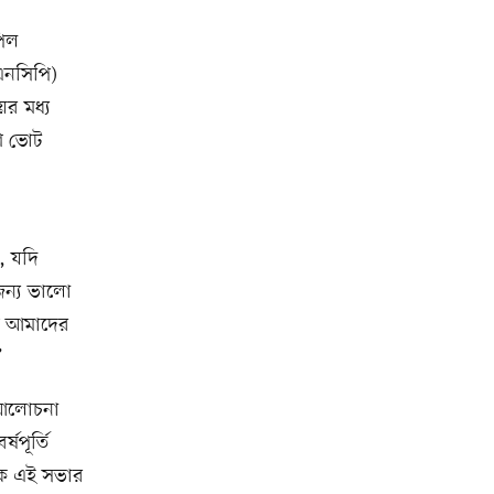
পিল
এনসিপি)
র মধ্য
গণ ভোট
, যদি
জন্য ভালো
ু আমাদের
’
ক আলোচনা
ষপূর্তি
্ষক এই সভার