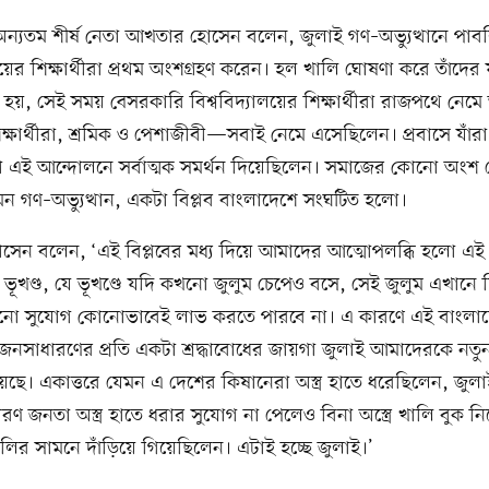
ন্যতম শীর্ষ নেতা আখতার হোসেন বলেন, জুলাই গণ–অভ্যুত্থানে পাব
ালয়ের শিক্ষার্থীরা প্রথম অংশগ্রহণ করেন। হল খালি ঘোষণা করে তাঁদে
 হয়, সেই সময় বেসরকারি বিশ্ববিদ্যালয়ের শিক্ষার্থীরা রাজপথে নে
িক্ষার্থীরা, শ্রমিক ও পেশাজীবী—সবাই নেমে এসেছিলেন। প্রবাসে যাঁরা র
ঁরা এই আন্দোলনে সর্বাত্মক সমর্থন দিয়েছিলেন। সমাজের কোনো অংশ
ন গণ–অভ্যুত্থান, একটা বিপ্লব বাংলাদেশে সংঘটিত হলো।
েন বলেন, ‘এই বিপ্লবের মধ্য দিয়ে আমাদের আত্মোপলব্ধি হলো এই
ূখণ্ড, যে ভূখণ্ডে যদি কখনো জুলুম চেপেও বসে, সেই জুলুম এখানে চির
নো সুযোগ কোনোভাবেই লাভ করতে পারবে না। এ কারণে এই বাংলাদ
নসাধারণের প্রতি একটা শ্রদ্ধাবোধের জায়গা জুলাই আমাদেরকে নতু
য়েছে। একাত্তরে যেমন এ দেশের কিষানেরা অস্ত্র হাতে ধরেছিলেন, জুল
ণ জনতা অস্ত্র হাতে ধরার সুযোগ না পেলেও বিনা অস্ত্রে খালি বুক নিয়ে
লির সামনে দাঁড়িয়ে গিয়েছিলেন। এটাই হচ্ছে জুলাই।’