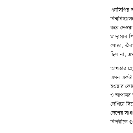
এনসিপির অ
বিশ্ববিদ্য
করে দেওয়া
মাদ্রাসার শ
যোদ্ধা, তা
ছিল না, এম
আখতার হোস
এমন একটা ভ
হওয়ার কো
ও আপামর জ
দেখিয়ে দি
দেশের সাধার
বিপরীতে গু