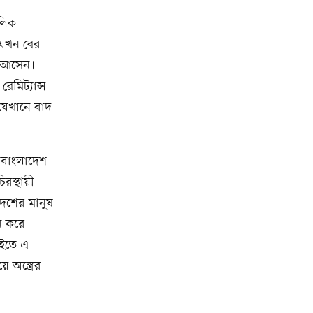
লিক
র যখন বের
মে আসেন।
েমিট্যান্স
 যেখানে বাদ
 বাংলাদেশ
স্থায়ী
েশের মানুষ
ন করে
াইতে এ
 অস্ত্রের