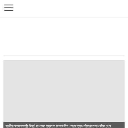
স্থানীয় সরকারমন্ত্রী মির্জা ফখরুল ইসলাম আলমগীর। আজ বৃহস্পতিবার রাজধানীর প্রেস