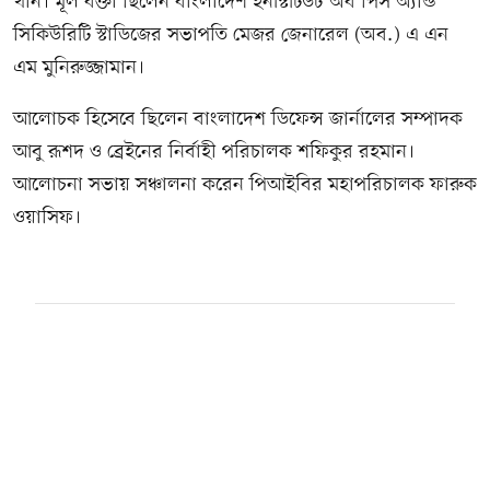
খান। মূল বক্তা ছিলেন বাংলাদেশ ইনস্টিটিউট অব পিস অ্যান্ড
সিকিউরিটি স্টাডিজের সভাপতি মেজর জেনারেল (অব.) এ এন
এম মুনিরুজ্জামান।
আলোচক হিসেবে ছিলেন বাংলাদেশ ডিফেন্স জার্নালের সম্পাদক
আবু রূশদ ও ব্রেইনের নির্বাহী পরিচালক শফিকুর রহমান।
আলোচনা সভায় সঞ্চালনা করেন পিআইবির মহাপরিচালক ফারুক
ওয়াসিফ।