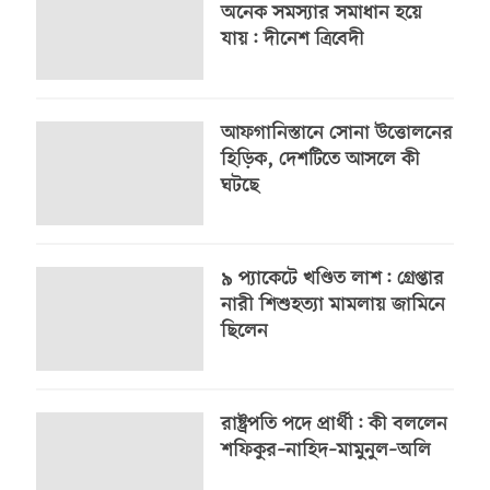
অনেক সমস্যার সমাধান হয়ে
যায়: দীনেশ ত্রিবেদী
আফগানিস্তানে সোনা উত্তোলনের
হিড়িক, দেশটিতে আসলে কী
ঘটছে
৯ প্যাকেটে খণ্ডিত লাশ: গ্রেপ্তার
নারী শিশুহত্যা মামলায় জামিনে
ছিলেন
রাষ্ট্রপতি পদে প্রার্থী: কী বললেন
শফিকুর–নাহিদ–মামুনুল–অলি