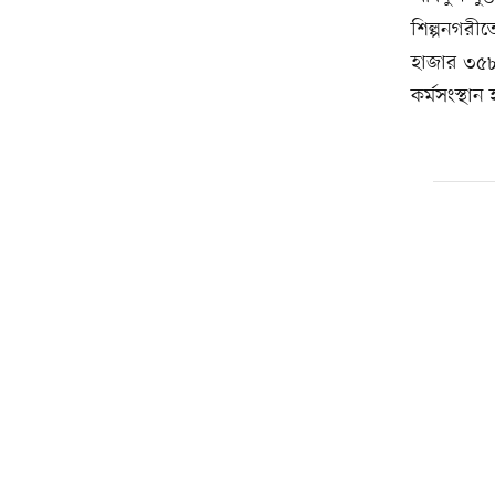
শিল্পনগরীত
হাজার ৩৫৮ট
কর্মসংস্থান