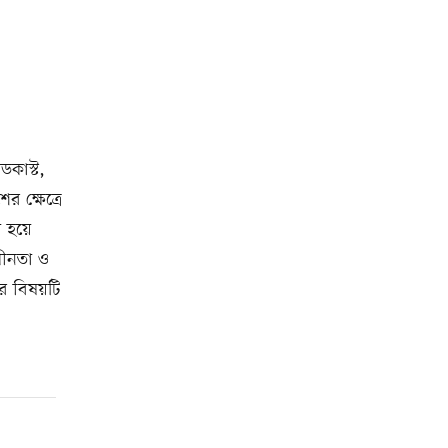
ডকাস্ট,
র ক্ষেত্রে
া হয়ে
াধীনতা ও
ের বিষয়টি