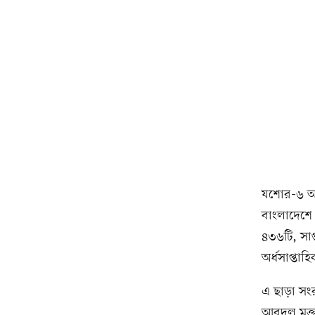
যশোর-৬ আসন
বাংলাদেশে 
৪৩৬টি, সাপ
অর্ধসাপ্তাহ
এ ছাড়া সংরক
আবদুল মুক্