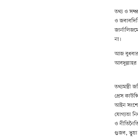
তথ্য ও সম্প
ও জবাবদিহি
জার্নালিজ
না।
আজ বুধবার
আবদুল্লাহর 
তথ্যমন্ত্র
প্রেস কাউন্
আইন সংশোধ
যোগ্যতা নি
ও নীতিনৈতি
গুজব, ভুয়া 