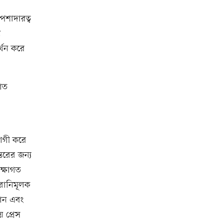
পেশাদারত্ব
ল
্থন করে
াত
যোগী করে
্তরের জন্য
ক্ষাগত
য়রানিমূলক
ধান এবং
 প্রেস