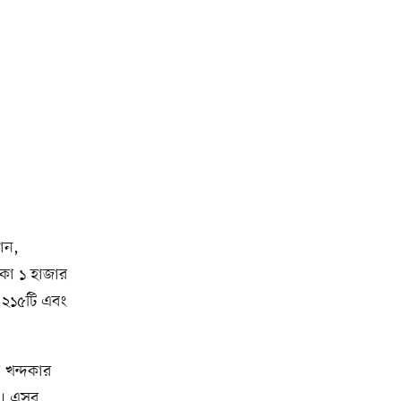
ান,
িকা ১ হাজার
া ২১৫টি এবং
ী খন্দকার
ছে। এসব