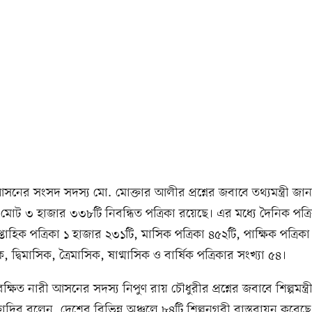
ের সংসদ সদস্য মো. মোক্তার আলীর প্রশ্নের জবাবে তথ্যমন্ত্রী জান
মোট ৩ হাজার ৩৩৮টি নিবন্ধিত পত্রিকা রয়েছে। এর মধ্যে দৈনিক পত্র
্তাহিক পত্রিকা ১ হাজার ২৩১টি, মাসিক পত্রিকা ৪৫২টি, পাক্ষিক পত্রিক
িক, দ্বিমাসিক, ত্রৈমাসিক, ষাণ্মাসিক ও বার্ষিক পত্রিকার সংখ্যা ৫৪।
্ষিত নারী আসনের সদস্য নিপুণ রায় চৌধুরীর প্রশ্নের জবাবে শিল্পমন্ত্র
তাদির বলেন, দেশের বিভিন্ন অঞ্চলে ৮৪টি শিল্পনগরী বাস্তবায়ন করে