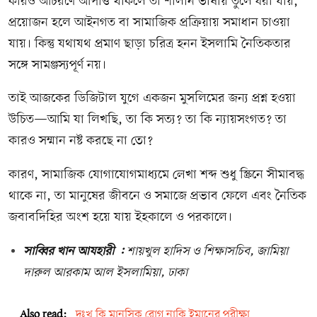
কারও আচরণে আপত্তি থাকলে তা শালীন ভাষায় তুলে ধরা যায়,
প্রয়োজন হলে আইনগত বা সামাজিক প্রক্রিয়ায় সমাধান চাওয়া
যায়। কিন্তু যথাযথ প্রমাণ ছাড়া চরিত্র হনন ইসলামি নৈতিকতার
সঙ্গে সামঞ্জস্যপূর্ণ নয়।
তাই আজকের ডিজিটাল যুগে একজন মুসলিমের জন্য প্রশ্ন হওয়া
উচিত—আমি যা লিখছি, তা কি সত্য? তা কি ন্যায়সংগত? তা
কারও সম্মান নষ্ট করছে না তো?
কারণ, সামাজিক যোগাযোগমাধ্যমে লেখা শব্দ শুধু স্ক্রিনে সীমাবদ্ধ
থাকে না, তা মানুষের জীবনে ও সমাজে প্রভাব ফেলে এবং নৈতিক
জবাবদিহির অংশ হয়ে যায় ইহকালে ও পরকালে।
সাব্বির খান আযহারী :
শায়খুল হাদিস ও শিক্ষাসচিব, জামিয়া
দারুল আরকাম আল ইসলামিয়া, ঢাকা
Also read:
দুঃখ কি মানসিক রোগ নাকি ইমানের পরীক্ষা