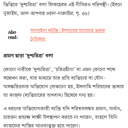
ভিত্তিতে ‘দুশ্চরিত্রা’ বলা ফিকহেরর এই নীতিরও পরিপন্থী। (ইবনে
নুজাইম,
আল-আশবাহ ওয়ান-নাজায়ির,
পৃ. ৫৮)
অনলাইনে কটূক্তি: ইসলামের আলোকে ভাষার
Also
read:
নৈতিকতা
প্রমাণ ছাড়া ‘দুশ্চরিত্রা’ বলা
কোনো নারীকে ‘দুশ্চরিত্রা’, ‘চরিত্রহীনা’ বা এমন কোনো শব্দে
সম্বোধন করা, যার মাধ্যমে তার প্রতি ব্যভিচার বা যৌন–
অসচ্চরিত্রতার অভিযোগ বোঝানো হয়, ইসলামি শরিয়তের ভাষায়
তা কাজ্‌ফ (ব্যভিচারের অপবাদ) হিসেবে গণ্য হয়।
এ ধরনের অভিযোগকারী ব্যক্তি যদি শরিয়তসম্মত প্রমাণ, অর্থাৎ,
চারজন প্রত্যক্ষ সাক্ষী উপস্থাপন করতে না পারেন, তাহলে তিনি
কাজ্‌ফের শাস্তির আওতাভুক্ত হতে পারেন।