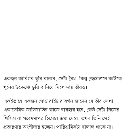
একজন কারিগর ছুরি বানান, সেটা বৈধ। কিন্তু জেনেশুনে কাউকে
খুনের উদ্দেশ্যে ছুরি বানিয়ে দিলে দায় তাঁরও।
একইভাবে একজন ঘোস্ট রাইটার যখন জানেন যে তাঁর লেখা
একাডেমিক জালিয়াতির কাজে ব্যবহার হবে, কেউ সেটা নিজের
থিসিস বা গবেষণাপত্র হিসেবে জমা দেবে, তখন তিনি সেই
প্রতারণার অংশীদার হচ্ছেন। পারিশ্রমিকটা হালাল থাকে না।