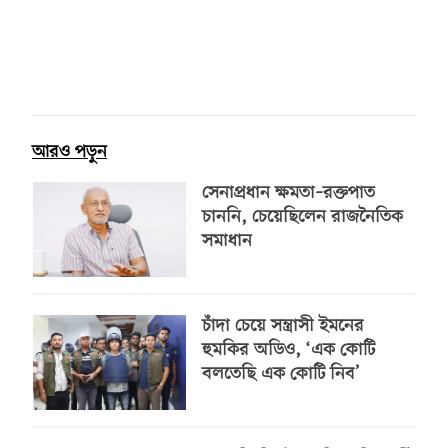
আরও পড়ুন
সেনাপ্রধান ক্ষমতা–রক্তপাত
চাননি, চেয়েছিলেন রাজনৈতিক
সমাধান
চাঁদা চেয়ে সন্ত্রাসী ইমনের
হুমকির অডিও, ‘এক কোটি
বলতেছি এক কোটি নিব’