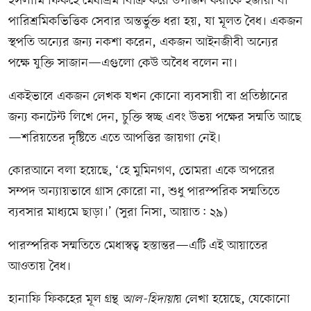
ইসলামি ফিকহে মেধাশ্রম বিক্রি করে উপার্জন করাকে ইজারা বা
পারিশ্রমিকভিত্তিক সেবার অন্তর্ভুক্ত ধরা হয়, যা মূলত বৈধ। একজন
স্থপতি অন্যের জন্য নকশা করেন, একজন আইনজীবী অন্যের
পক্ষে যুক্তি সাজান—এগুলো কেউ অবৈধ বলেন না।
একইভাবে একজন লেখক যখন কোনো ব্যবসায়ী বা প্রতিষ্ঠানের
জন্য কনটেন্ট লিখে দেন, চুক্তি স্বচ্ছ এবং উভয় পক্ষের সম্মতি আছে
—শরিয়তের দৃষ্টিতে এতে আপত্তির জায়গা নেই।
কোরআনে বলা হয়েছে, ‘হে মুমিনগণ, তোমরা একে অপরের
সম্পদ অন্যায়ভাবে গ্রাস কোরো না, শুধু পারস্পরিক সম্মতিতে
ব্যবসার মাধ্যমে ছাড়া।’ (সুরা নিসা, আয়াত: ২৯)
পারস্পরিক সম্মতিতে মেধাস্বত্ব হস্তান্তর—এটি এই আয়াতের
আওতায় বৈধ।
হানাফি ফিকহের মূল গ্রন্থ
আল-হিদায়া
য় লেখা হয়েছে, যেকোনো