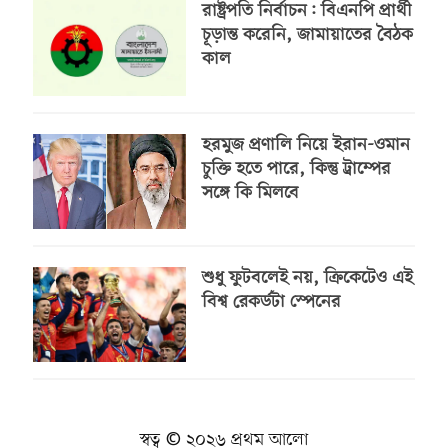
রাষ্ট্রপতি নির্বাচন: বিএনপি প্রার্থী
চূড়ান্ত করেনি, জামায়াতের বৈঠক
কাল
হরমুজ প্রণালি নিয়ে ইরান-ওমান
চুক্তি হতে পারে, কিন্তু ট্রাম্পের
সঙ্গে কি মিলবে
শুধু ফুটবলেই নয়, ক্রিকেটেও এই
বিশ্ব রেকর্ডটা স্পেনের
স্বত্ব © ২০২৬ প্রথম আলো