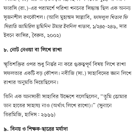
ফারসি (রা.)-এর পরামর্শে পরিখা খননের সিদ্ধান্ত ছিল এক অনন্য
সৃজনশীল রণকৌশল। (আলি মুহাম্মদ সাল্লাবি,
ফাসলুল খিতাব ফি
সিরাতি আমিরিল মুমিনিন উমার ইবনিল খাত্তাব,
১/২৪৫-২৪৬, দার
ইবনে কাসির, বৈরুত, ২০০২)
৮. নোট নেওয়া বা লিখে রাখা
স্মৃতিশক্তির ওপর শুধু নির্ভর না করে গুরুত্বপূর্ণ বিষয় লিখে রাখা
সফলতার একটি বড় কৌশল। নবীজি (সা.) সাহাবিদের জ্ঞান লিখে
রাখার অনুমতি দিয়েছিলেন।
তিনি এক আনসারী সাহাবির উদ্দেশে বলেছিলেন, “তুমি তোমার
ডান হাতের সাহায্য নাও (অর্থাৎ লিখে রাখো)।” (সুনানে
তিরমিজি, হাদিস: ২৬৬৬)
৯. বিনয় ও শিক্ষক-ছাত্রের মর্যাদা