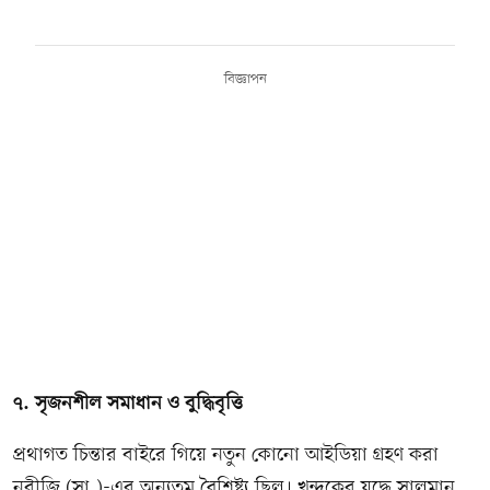
বিজ্ঞাপন
৭. সৃজনশীল সমাধান ও বুদ্ধিবৃত্তি
প্রথাগত চিন্তার বাইরে গিয়ে নতুন কোনো আইডিয়া গ্রহণ করা
নবীজি (সা.)-এর অন্যতম বৈশিষ্ট্য ছিল। খন্দকের যুদ্ধে সালমান