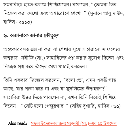
সমরবিদ্যা হাতে-কলমে শিখিয়েছেন। বলেছেন, “তোমরা তির
নিক্ষেপ করা শেখো এবং অশ্বারোহণ শেখো।” (সুনানে আবু দাউদ,
হাদিস: ২৫১৩)
৬. অজানাকে জানার কৌতূহল
অহংকারবশত প্রশ্ন না করা বা শেখার সুযোগ হারানো সাফল্যের
অন্তরায়। নবীজি (সা.) সাহাবিদের প্রশ্ন করার সুযোগ দিতেন এবং
নিজেও প্রশ্ন করে তাঁদের মেধা যাচাই করতেন।
তিনি একবার জিজ্ঞেস করলেন, “বলো তো, এমন একটি গাছ
আছে, যার পাতা ঝরে না এবং যা মুসলিমের উদাহরণ?”
সাহাবিরা উত্তর দিতে পারলেন না, তখন তিনি নিজেই শিখিয়ে
দিলেন—“সেটি হলো খেজুরগাছ।” (সহিহ বুখারি, হাদিস: ৬১)
Also read:
সফল উদ্যোক্তার জন্য মহানবী (সা.)–এর ১০ উপদেশ