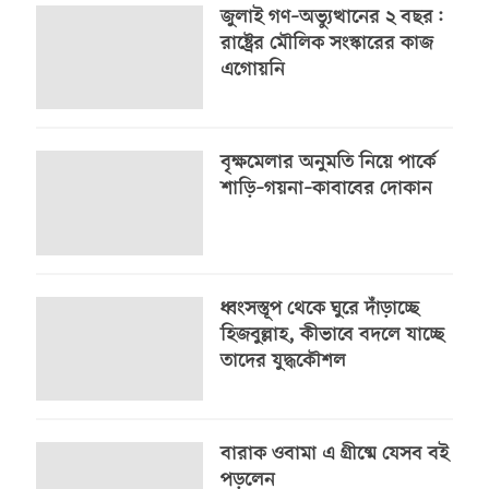
জুলাই গণ–অভ্যুত্থানের ২ বছর:
রাষ্ট্রের মৌলিক সংস্কারের কাজ
এগোয়নি
বৃক্ষমেলার অনুমতি নিয়ে পার্কে
শাড়ি–গয়না–কাবাবের দোকান
ধ্বংসস্তূপ থেকে ঘুরে দাঁড়াচ্ছে
হিজবুল্লাহ, কীভাবে বদলে যাচ্ছে
তাদের যুদ্ধকৌশল
বারাক ওবামা এ গ্রীষ্মে যেসব বই
পড়লেন