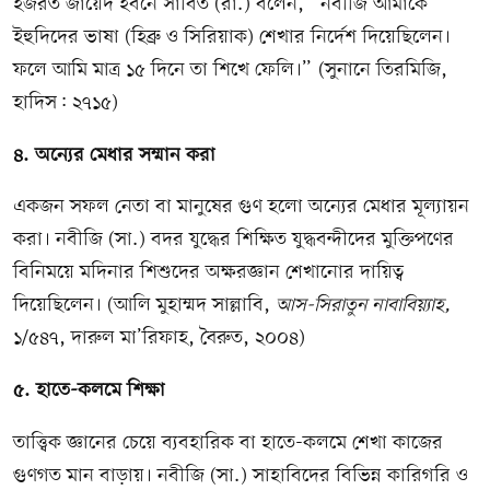
হজরত জায়েদ ইবনে সাবিত (রা.) বলেন, “নবীজি আমাকে
ইহুদিদের ভাষা (হিব্রু ও সিরিয়াক) শেখার নির্দেশ দিয়েছিলেন।
ফলে আমি মাত্র ১৫ দিনে তা শিখে ফেলি।” (সুনানে তিরমিজি,
হাদিস: ২৭১৫)
৪. অন্যের মেধার সম্মান করা
একজন সফল নেতা বা মানুষের গুণ হলো অন্যের মেধার মূল্যায়ন
করা। নবীজি (সা.) বদর যুদ্ধের শিক্ষিত যুদ্ধবন্দীদের মুক্তিপণের
বিনিময়ে মদিনার শিশুদের অক্ষরজ্ঞান শেখানোর দায়িত্ব
দিয়েছিলেন। (আলি মুহাম্মদ সাল্লাবি,
আস-সিরাতুন নাবাবিয়্যাহ,
১/৫৪৭, দারুল মা’রিফাহ, বৈরুত, ২০০৪)
৫. হাতে-কলমে শিক্ষা
তাত্ত্বিক জ্ঞানের চেয়ে ব্যবহারিক বা হাতে-কলমে শেখা কাজের
গুণগত মান বাড়ায়। নবীজি (সা.) সাহাবিদের বিভিন্ন কারিগরি ও