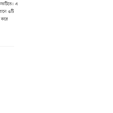
ফিফটিতে। এ
রানে ৩টি
 করে