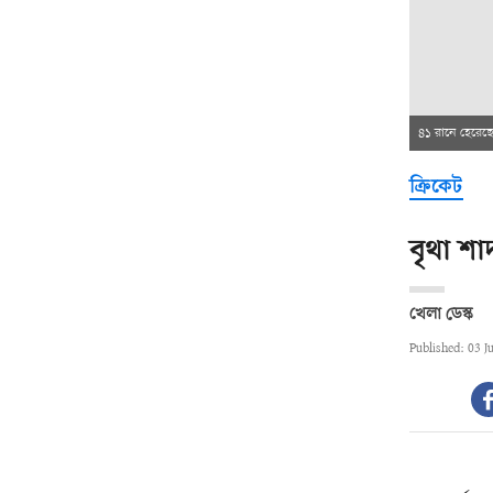
৪১ রানে হেরেছে
ক্রিকেট
বৃথা শা
খেলা ডেস্ক
Published: 03 J