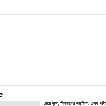
ড়ুন
প্রশ্নে ভুল, বিতরণেও গরমিল; এখন পরিব