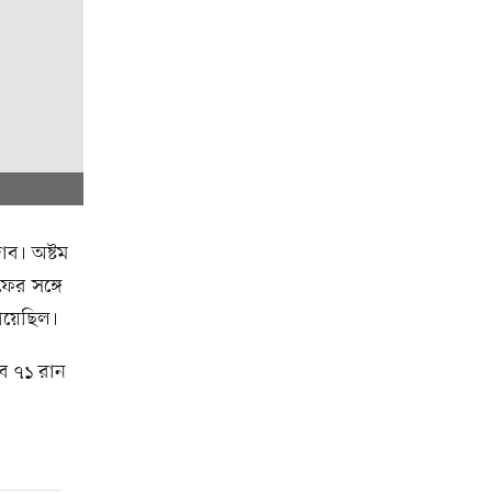
াব। অষ্টম
ের সঙ্গে
িয়েছিল।
ব ৭১ রান