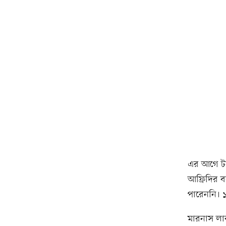
এর আগে টসে
আফ্রিদির ব
পারেননি। 
মারনাস লা