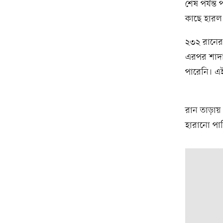
শেষ পর্যন্ত
কাছে হারল
২৩২ রানের 
এরপর শাদাব
পারেনি। এই
রান তাড়ায় 
হারানো পা