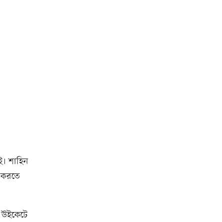
ই। শাহিন
ড় করতে
ক উইকেটে