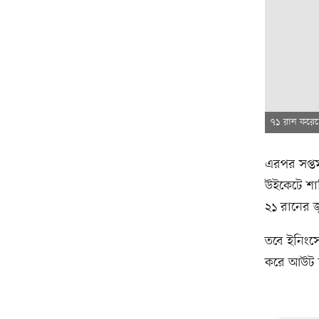
৭১ রান করে
এরপর সপ্ত
উইকেটে শাহ
২১ রানের জ
তবে ইনিংস
করে আউট হ