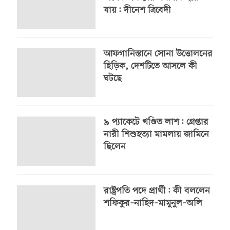
যায়: দীনেশ ত্রিবেদী
আফগানিস্তানে সোনা উত্তোলনের
হিড়িক, দেশটিতে আসলে কী
ঘটছে
৯ প্যাকেটে খণ্ডিত লাশ: গ্রেপ্তার
নারী শিশুহত্যা মামলায় জামিনে
ছিলেন
রাষ্ট্রপতি পদে প্রার্থী: কী বললেন
শফিকুর–নাহিদ–মামুনুল–অলি