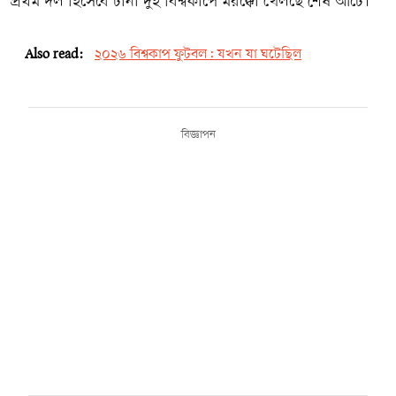
প্রথম দল হিসেবে টানা দুই বিশ্বকাপে মরক্কো খেলছে শেষ আটে।
Also read:
২০২৬ বিশ্বকাপ ফুটবল: যখন যা ঘটেছিল
বিজ্ঞাপন