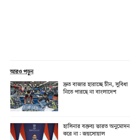
আরও পড়ুন
দ্রুত বাজার হারাচ্ছে চীন, সুবিধা
নিতে পারছে না বাংলাদেশ
হাসিনার বক্তব্য ভারত অনুমোদন
করে না: জয়সোয়াল