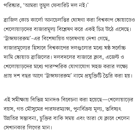
পরিষ্কার, ‘আমরা তুমুল ফেবারিট দল নই।’
ব্রাজিল কোচ কার্লো আনচেলত্তির ঘোষণা করা বিশ্বকাপ স্কোয়াডেও
খেলোয়াড়দের বাজারমূল্য বিশ্লেষণ করে একই চিত্র উঠে এসেছে।
‘ট্রান্সফাররুম’–এর বিশেষায়িত গবেষণায় দেখা গেছে,
বাজারমূল্যের হিসাবে বিশ্বকাপের দলগুলোর মধ্যে ষষ্ঠ সর্বোচ্চ
দামি স্কোয়াড ব্রাজিলের। দলবদলের বাজারে ক্লাব, এজেন্ট ও
খেলোয়াড়দের মধ্যে পারস্পরিক যোগাযোগ সহজ করার লক্ষ্যে
প্রায় দশ বছর আগে ‘ট্রান্সফাররুম’ নামে প্রযুক্তিটি তৈরি করা হয়।
এই সমীক্ষায় বিভিন্ন মানদণ্ড বিবেচনা করা হয়েছে—খেলোয়াড়ের
বয়স, গত মৌসুমের পারফরম্যান্স, পুনর্বিক্রয় মূল্য, ভবিষ্যৎ
উন্নতির সম্ভাবনা, চুক্তির বাকি সময় এবং তারা যে ক্লাবে খেলেন
সেখানকার লিগের মান।