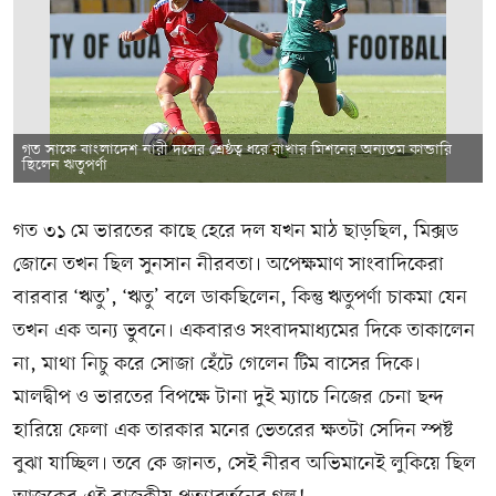
গত সাফে বাংলাদেশ নারী দলের শ্রেষ্ঠত্ব ধরে রাখার মিশনের অন্যতম কান্ডারি
ছিলেন ঋতুপর্ণা
গত ৩১ মে ভারতের কাছে হেরে দল যখন মাঠ ছাড়ছিল, মিক্সড
জোনে তখন ছিল সুনসান নীরবতা। অপেক্ষমাণ সাংবাদিকেরা
বারবার ‘ঋতু’, ‘ঋতু’ বলে ডাকছিলেন, কিন্তু ঋতুপর্ণা চাকমা যেন
তখন এক অন্য ভুবনে। একবারও সংবাদমাধ্যমের দিকে তাকালেন
না, মাথা নিচু করে সোজা হেঁটে গেলেন টিম বাসের দিকে।
মালদ্বীপ ও ভারতের বিপক্ষে টানা দুই ম্যাচে নিজের চেনা ছন্দ
হারিয়ে ফেলা এক তারকার মনের ভেতরের ক্ষতটা সেদিন স্পষ্ট
বুঝা যাচ্ছিল। তবে কে জানত, সেই নীরব অভিমানেই লুকিয়ে ছিল