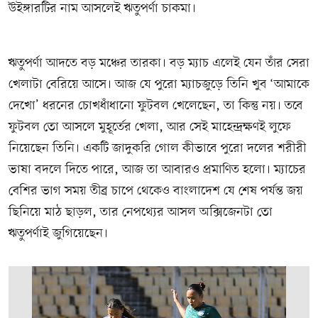
উইঙ্গারটির নাম আসলেই ঋতুপর্ণা চাকমা।
ঋতুপর্ণা আদতে বড় মঞ্চের তারকা। বড় ম্যাচ এলেই যেন তাঁর সেরা
খেলাটা বেরিয়ে আসে। আজ যে পুরো ম্যাচজুড়ে তিনি খুব ‘আমাকে
দেখো’ ধরনের চোখধাঁধানো ফুটবল খেলেছেন, তা কিন্তু নয়। তবে
ফুটবল তো আসলে মুহূর্তের খেলা, আর সেই মাহেন্দ্রক্ষণই লুফে
নিয়েছেন তিনি। একটি জাদুকরি গোল কীভাবে পুরো দলের শরীরী
ভাষা বদলে দিতে পারে, আজ তা আবারও প্রমাণিত হলো। ম্যাচের
বেশির ভাগ সময় তীব্র চাপে থেকেও বাংলাদেশ যে শেষ পর্যন্ত জয়
ছিনিয়ে মাঠ ছাড়ল, তার নেপথ্যের আসল অক্সিজেনটা তো
ঋতুপর্ণাই জুগিয়েছেন।