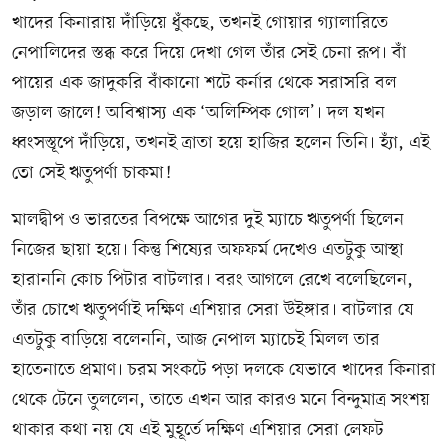
খাদের কিনারায় দাঁড়িয়ে ধুঁকছে, তখনই গোয়ার গ্যালারিতে
নেপালিদের স্তব্ধ করে দিয়ে দেখা গেল তাঁর সেই চেনা রূপ। বাঁ
পায়ের এক জাদুকরি বাঁকানো শটে কর্নার থেকে সরাসরি বল
জড়াল জালে! অবিশ্বাস্য এক ‘অলিম্পিক গোল’। দল যখন
ধ্বংসস্তূপে দাঁড়িয়ে, তখনই ত্রাতা হয়ে হাজির হলেন তিনি। হ্যাঁ, এই
তো সেই ঋতুপর্ণা চাকমা!
মালদ্বীপ ও ভারতের বিপক্ষে আগের দুই ম্যাচে ঋতুপর্ণা ছিলেন
নিজের ছায়া হয়ে। কিন্তু শিষ্যের অফফর্ম দেখেও এতটুকু আস্থা
হারাননি কোচ পিটার বাটলার। বরং আগলে রেখে বলেছিলেন,
তাঁর চোখে ঋতুপর্ণাই দক্ষিণ এশিয়ার সেরা উইঙ্গার। বাটলার যে
এতটুকু বাড়িয়ে বলেননি, আজ নেপাল ম্যাচেই মিলল তার
হাতেনাতে প্রমাণ। চরম সংকটে পড়া দলকে যেভাবে খাদের কিনারা
থেকে টেনে তুললেন, তাতে এখন আর কারও মনে বিন্দুমাত্র সংশয়
থাকার কথা নয় যে এই মুহূর্তে দক্ষিণ এশিয়ার সেরা লেফট