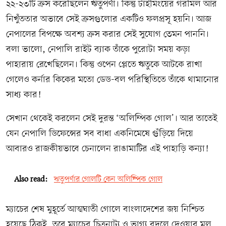
২২-২৩টি ক্রস করেছিলেন ঋতুপর্ণা। কিন্তু টাইমিংয়ের গরমিল আর
নিখুঁততার অভাবে সেই ক্রসগুলোর একটিও ফলপ্রসূ হয়নি। আজ
নেপালের বিপক্ষে অবশ্য ক্রস করার সেই সুযোগ তেমন পাননি।
বলা ভালো, নেপালি রাইট ব্যাক তাঁকে পুরোটা সময় কড়া
পাহারায় রেখেছিলেন। কিন্তু ওপেন প্লেতে ঋতুকে আটকে রাখা
গেলেও কর্নার কিকের মতো ডেড-বল পরিস্থিতিতে তাঁকে থামানোর
সাধ্য কার!
সেখান থেকেই করলেন সেই দুরন্ত ‘অলিম্পিক গোল’। আর তাতেই
যেন নেপালি ডিফেন্সের সব বাধা একনিমেষে গুঁড়িয়ে দিয়ে
আবারও রাজকীয়ভাবে চেনালেন রাঙামাটির এই পাহাড়ি কন্যা!
Also read:
ঋতুপর্ণার গোলটি কেন অলিম্পিক গোল
ম্যাচের শেষ মুহূর্তে আত্মঘাতী গোলে বাংলাদেশের জয় নিশ্চিত
হয়েছে ঠিকই, তবে ম্যাচের চিত্রনাট্য ও ভাগ্য বদলে দেওয়ার মূল