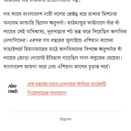
আজকের এই রাজকীয় প্রত্যাবর্তনের গল্প!
গত সাফে বাংলাদেশ নারী দলের শ্রেষ্ঠত্ব ধরে রাখার মিশনের
অন্যতম কান্ডারি ছিলেন ঋতুপর্ণা। কাঠমান্ডুর ফাইনালে তাঁর বাঁ
পায়ের সেই অবিশ্বাস্য, দূরপাল্লার শট স্তব্ধ করে দিয়েছিল স্বাগতিক
নেপালিদের। এরপর গত বছরের জুলাইয়ে এশিয়ান কাপের
বাছাইপর্বে মিয়ানমারের মাঠে স্বাগতিকদের বিপক্ষে ঋতুপর্ণার বাঁ
পায়ের জোড়া গোলেই ইতিহাস গড়েছিল লাল-সবুজের মেয়েরা।
বাংলাদেশ জায়গা করে নেয় এশিয়ান কাপের চূড়ান্ত পর্বে।
শেষ মুহূর্তের গোলে নেপালকে কাঁদিয়ে আরেকটি
Also
read:
শিরোপামঞ্চে বাংলাদেশ
বিজ্ঞাপন