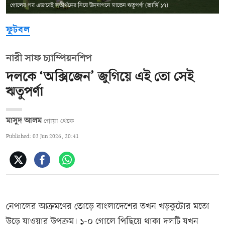
গোলের পর এভাবেই সতীর্থদের নিয়ে উদযাপনে মাতেন ঋতুপর্ণা (জার্সি ১৭)
ফুটবল
নারী সাফ চ্যাম্পিয়নশিপ
দলকে ‘অক্সিজেন’ জুগিয়ে এই তো সেই
ঋতুপর্ণা
মাসুদ আলম
গোয়া থেকে
Published: 03 Jun 2026, 20:41
নেপালের আক্রমণের তোড়ে বাংলাদেশের তখন খড়কুটোর মতো
উড়ে যাওয়ার উপক্রম। ১-০ গোলে পিছিয়ে থাকা দলটি যখন