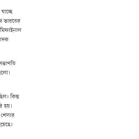
যাচ্ছে
 আজ ভারতের
সেমিফাইনাল
পাদক
 সভাপতি
 হলো।
িল। কিন্তু
রি হয়।
প খেলার
হয়েছে।