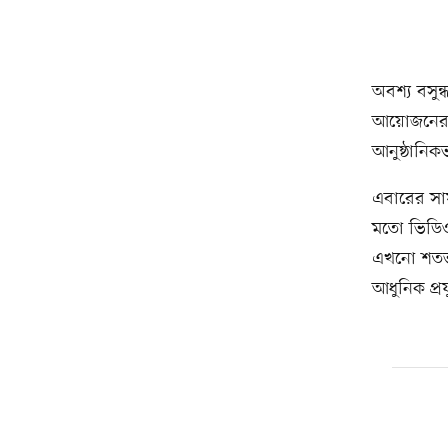
অবশ্য বসুন
আয়োজনের ভ
আনুষ্ঠানিক
এবারের সাফ
মতো ভিডিও অ
এখনো শতভা
আধুনিক প্রয