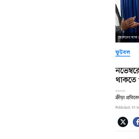
ছেলেদের সাফ ২
ফুটবল
নভেম্বর
থাকতে প
ক্রীড়া প্রতিব
Published: 03 J