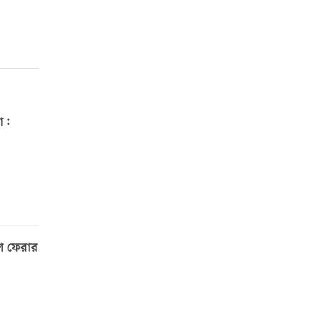
া:
শে ফেরার