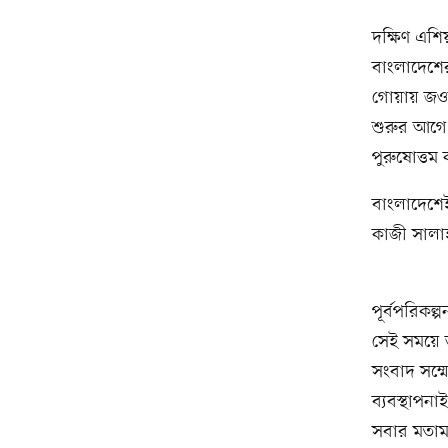
দক্ষিণ এশিয়
বাংলাদেশের
গোয়ায় জওহর
শুরুর আগে
পুরুষোত্তম
বাংলাদেশে
কাজী সালা
পূর্বপরিকল্
সেই সময়ে 
সংবাদ সম্
ব্যবস্থাপন
সবার মতামত 