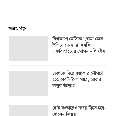
আরও পড়ুন
বিশ্বকাপে মেসিকে ‘বোমা মেরে
উড়িয়ে দেওয়ার’ হুমকি:
এফবিআইয়ের গোপন নথি ফাঁস
ঢাকাকে ঘিরে বৃত্তাকার নৌপথে
১২২ কোটি টাকা গচ্চা, আবার
চালুর উদ্যোগ
ছোট সংস্কারেও নজর দিতে হবে:
হোসেন জিল্লুর