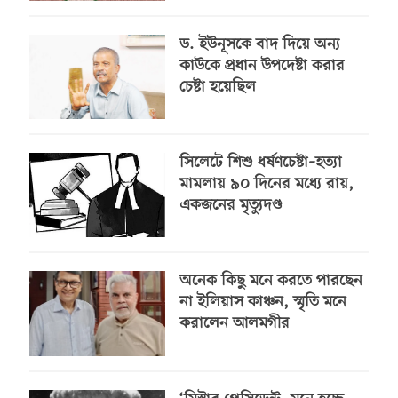
ড. ইউনূসকে বাদ দিয়ে অন্য
কাউকে প্রধান উপদেষ্টা করার
চেষ্টা হয়েছিল
সিলেটে শিশু ধর্ষণচেষ্টা–হত্যা
মামলায় ৯০ দিনের মধ্যে রায়,
একজনের মৃত্যুদণ্ড
অনেক কিছু মনে করতে পারছেন
না ইলিয়াস কাঞ্চন, স্মৃতি মনে
করালেন আলমগীর