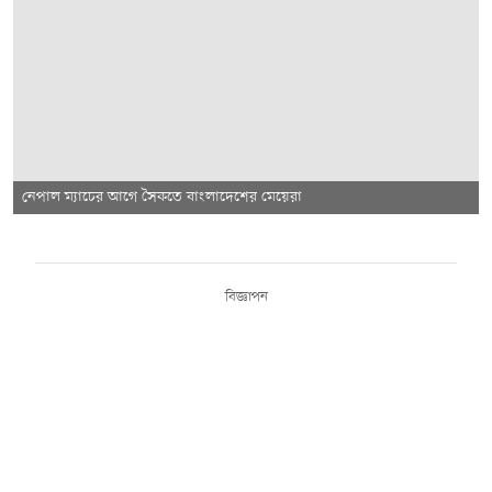
নেপাল ম্যাচের আগে সৈকতে বাংলাদেশের মেয়েরা
বিজ্ঞাপন