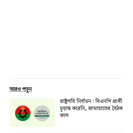
আরও পড়ুন
রাষ্ট্রপতি নির্বাচন: বিএনপি প্রার্থী
চূড়ান্ত করেনি, জামায়াতের বৈঠক
কাল