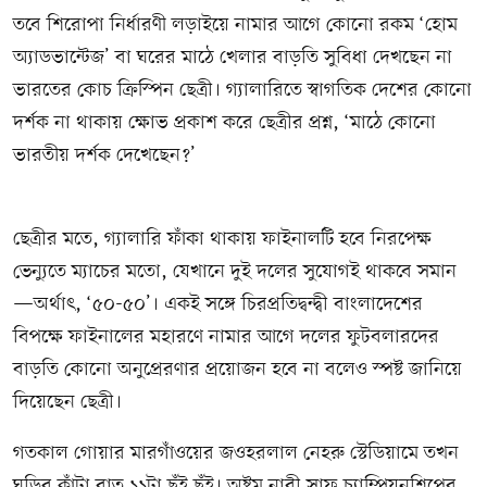
তবে শিরোপা নির্ধারণী লড়াইয়ে নামার আগে কোনো রকম ‘হোম
অ্যাডভান্টেজ’ বা ঘরের মাঠে খেলার বাড়তি সুবিধা দেখছেন না
ভারতের কোচ ক্রিস্পিন ছেত্রী। গ্যালারিতে স্বাগতিক দেশের কোনো
দর্শক না থাকায় ক্ষোভ প্রকাশ করে ছেত্রীর প্রশ্ন, ‘মাঠে কোনো
ভারতীয় দর্শক দেখেছেন?’
ছেত্রীর মতে, গ্যালারি ফাঁকা থাকায় ফাইনালটি হবে নিরপেক্ষ
ভেন্যুতে ম্যাচের মতো, যেখানে দুই দলের সুযোগই থাকবে সমান
—অর্থাৎ, ‘৫০-৫০’। একই সঙ্গে চিরপ্রতিদ্বন্দ্বী বাংলাদেশের
বিপক্ষে ফাইনালের মহারণে নামার আগে দলের ফুটবলারদের
বাড়তি কোনো অনুপ্রেরণার প্রয়োজন হবে না বলেও স্পষ্ট জানিয়ে
দিয়েছেন ছেত্রী।
গতকাল গোয়ার মারগাঁওয়ের জওহরলাল নেহরু স্টেডিয়ামে তখন
ঘড়ির কাঁটা রাত ১১টা ছুঁই ছুঁই। অষ্টম নারী সাফ চ্যাম্পিয়নশিপের