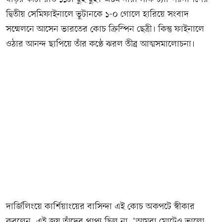
দ্বিতীয় সেমিফাইনালে ভুটানকে ১-০ গোলে হারিয়ে সংবাদ
সম্মেলনে আসেন ভারতের কোচ ক্রিস্পিন ছেত্রী। কিন্তু ফাইনালে
ওঠার আনন্দ ছাপিয়ে তাঁর কণ্ঠে ঝরল তীব্র আত্মসমালোচনা।
দার্জিলিংয়ে কার্শিয়াংয়ের বাসিন্দা এই কোচ অকপটে স্বীকার
করলেন, এই জয় তাঁদের প্রাপ্য ছিল না, ‘আমরা মোটেও ভালো