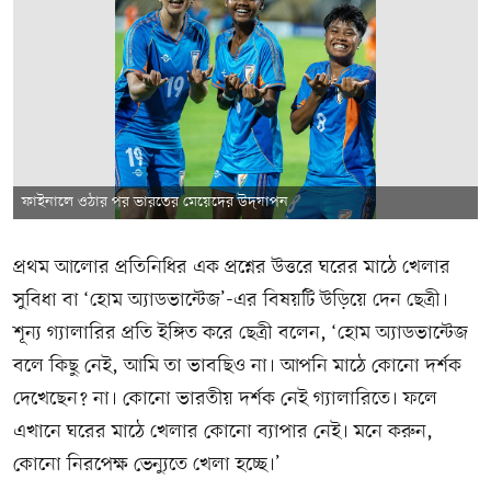
ফাইনালে ওঠার পর ভারতের মেয়েদের উদ্‌যাপন
প্রথম আলোর প্রতিনিধির এক প্রশ্নের উত্তরে ঘরের মাঠে খেলার
সুবিধা বা ‘হোম অ্যাডভান্টেজ’-এর বিষয়টি উড়িয়ে দেন ছেত্রী।
শূন্য গ্যালারির প্রতি ইঙ্গিত করে ছেত্রী বলেন, ‘হোম অ্যাডভান্টেজ
বলে কিছু নেই, আমি তা ভাবছিও না। আপনি মাঠে কোনো দর্শক
দেখেছেন? না। কোনো ভারতীয় দর্শক নেই গ্যালারিতে। ফলে
এখানে ঘরের মাঠে খেলার কোনো ব্যাপার নেই। মনে করুন,
কোনো নিরপেক্ষ ভেন্যুতে খেলা হচ্ছে।’