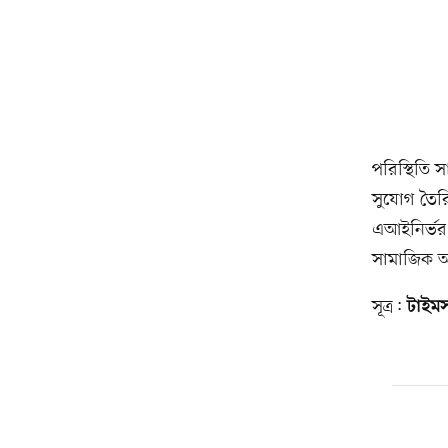
পরিস্থিতি 
সুযোগ তৈর
এআইনির্ভর ব
সামাজিক অন
সূত্র:
টাইমস