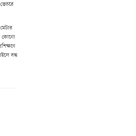
র ভেতরে
 মেটার
এমন কোনো
শিক্ষণে
ইলে বন্ধ