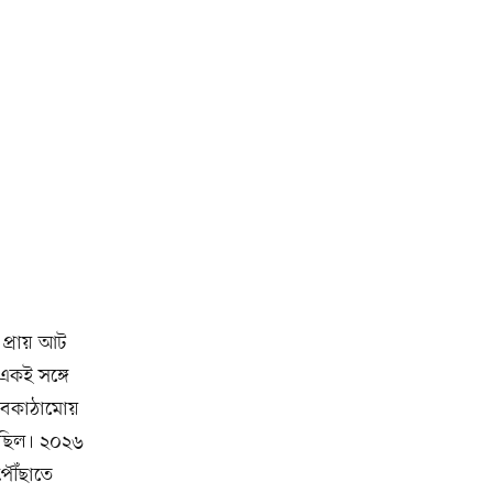
প্রায় আট
 একই সঙ্গে
ই অবকাঠামোয়
য়েছিল। ২০২৬
পৌঁছাতে