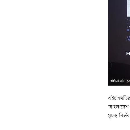
এইচএমডি ১০১
এইচএমডির ই
‘বাংলাদেশ 
মূল্যে নির্