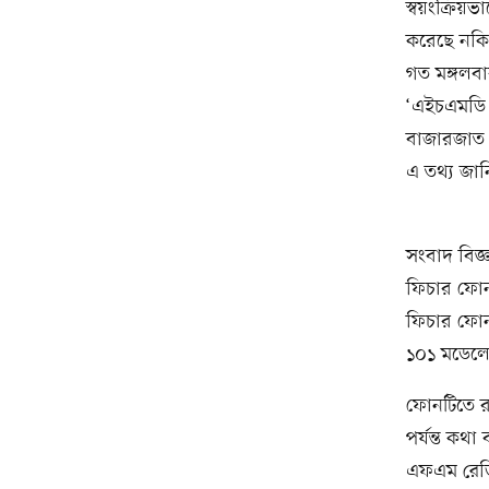
স্বয়ংক্রি
করেছে নকি
গত মঙ্গলবা
‘এইচএমডি 
বাজারজাত কর
এ তথ্য জা
সংবাদ বিজ্
ফিচার ফোন 
ফিচার ফোন
১০১ মডেলে
ফোনটিতে রয
পর্যন্ত কথা
এফএম রেডিও