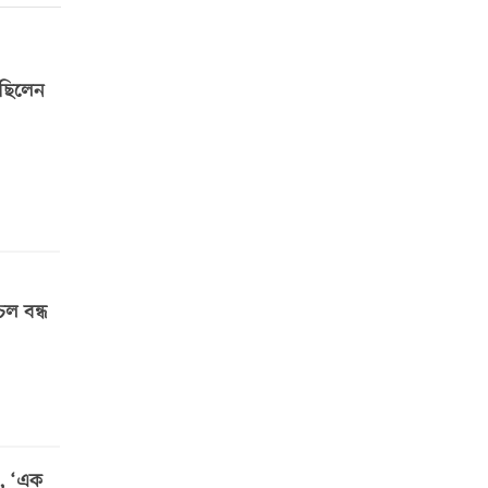
েছিলেন
চল বন্ধ
ও, ‘এক