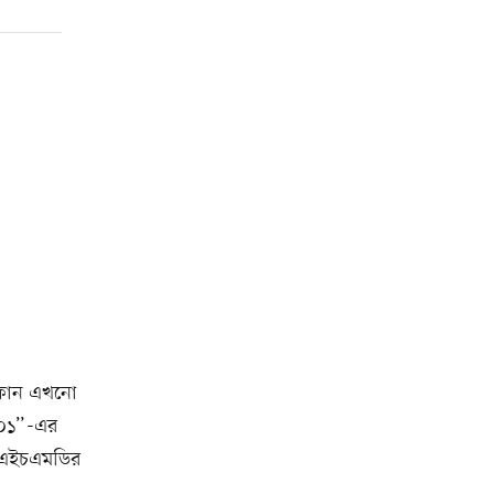
 ফোন এখনো
১০১”-এর
বং এইচএমডির