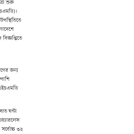
রা শুরু
ইচএমডি)।
উপস্থিতিতে
লাদেশে
বিজ্ঞপ্তিতে
োগের জন্য
াপাশি
 এইচএমডি
সাত ঘণ্টা
ওয়্যারলেস
র্বোচ্চ ৩২