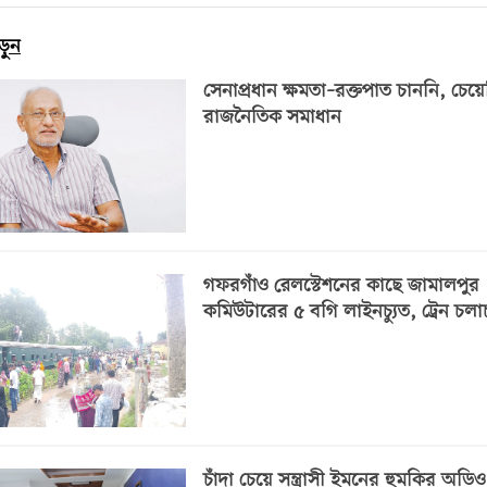
ড়ুন
সেনাপ্রধান ক্ষমতা–রক্তপাত চাননি, চেয়
রাজনৈতিক সমাধান
গফরগাঁও রেলস্টেশনের কাছে জামালপুর
কমিউটারের ৫ বগি লাইনচ্যুত, ট্রেন চলা
চাঁদা চেয়ে সন্ত্রাসী ইমনের হুমকির অডি