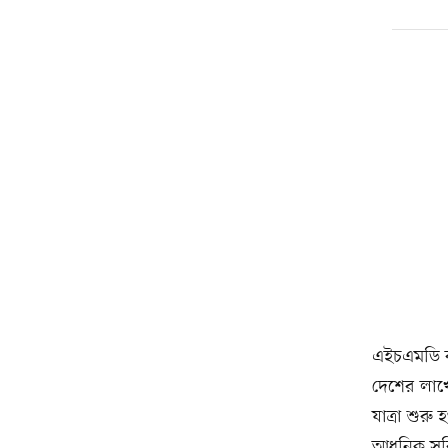
এইচএমডি 
দেশের লাখ
যাত্রা শুরু
আধুনিক সুব