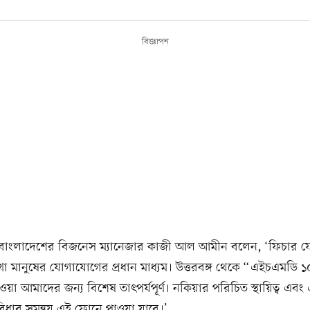
বিজ্ঞাপন
বাংলাদেশের বিজনেস ম্যানেজার কাজী আল আমীন বলেন, ‘ফিচার
ো মানুষের যোগাযোগের প্রধান মাধ্যম। উত্তরবঙ্গ থেকে “এইচএমডি 
 হওয়া আমাদের জন্য বিশেষ তাৎপর্যপূর্ণ। নকিয়ার পরিচিত স্থায়িত্ব এ
িধার সমন্বয় এই ফোনে পাওয়া যাবে।’