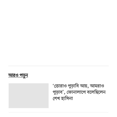
আরও পড়ুন
‘তোরাও পুড়াবি আয়, আমরাও
পুড়াব’, ফোনালাপে বলেছিলেন
শেখ হাসিনা