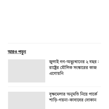
আরও পড়ুন
জুলাই গণ–অভ্যুত্থানের ২ বছর:
রাষ্ট্রের মৌলিক সংস্কারের কাজ
এগোয়নি
বৃক্ষমেলার অনুমতি নিয়ে পার্কে
শাড়ি–গয়না–কাবাবের দোকান