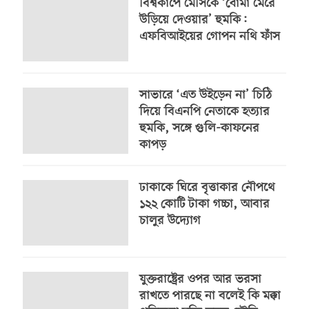
বিশ্বকাপে মেসিকে ‘বোমা মেরে
উড়িয়ে দেওয়ার’ হুমকি:
এফবিআইয়ের গোপন নথি ফাঁস
সাভারে ‘এত উইড়েন না’ চিঠি
দিয়ে বিএনপি নেতাকে হত্যার
হুমকি, সঙ্গে গুলি-কাফনের
কাপড়
ঢাকাকে ঘিরে বৃত্তাকার নৌপথে
১২২ কোটি টাকা গচ্চা, আবার
চালুর উদ্যোগ
যুক্তরাষ্ট্রের ওপর আর ভরসা
রাখতে পারছে না বলেই কি মক্কা