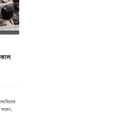
ক কাল
 আসামিদের
া করেন,