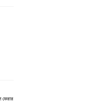
শে ফেরার