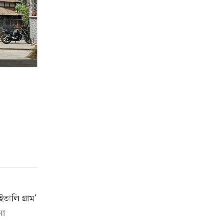
তালি গ্রাম’
নো