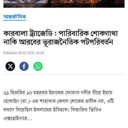
আন্তর্জাতিক
কারবালা ট্র্যাজেডি: পারিবারিক শোকগাথা
নাকি আরবের ভূরাজনৈতিক পটপরিবর্তন
Published: 08 Jul 2026, 19:00
৬১ হিজরির ১০ মহররম ইরাকের ফোরাত নদীর তীরে ইমাম
হোসাইন (রা.)-এর শাহাদাত কেবল শোকের প্রতীক নয়, এটি
বদলে দিয়েছিল ইসলামের ইতিহাস। বিস্তারিত ভিডিও
এক্সপ্লেইনারে…