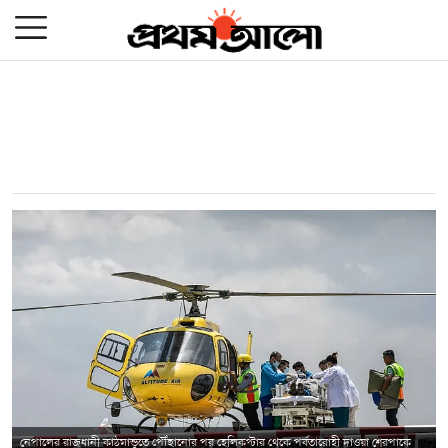
নেপালের রাজধানী কাঠমান্ডুতে পৌঁছানোর পর হেলিকপ্টার থেকে পর্বতারোহী দাওয়া শেরপাকে