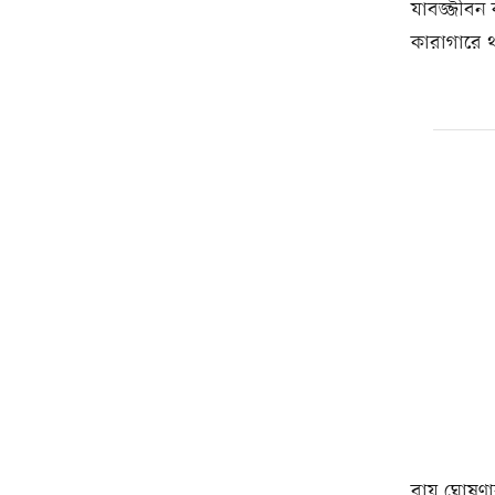
যাবজ্জীবন 
কারাগারে 
রায় ঘোষণার