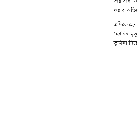
তাঁর বাবা 
করার অভিযো
এদিকে হেনর
হেনরির মৃত
ভূমিকা নিয়ে