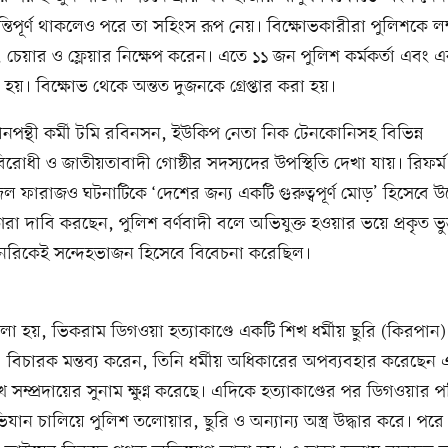
ন্তিপূর্ণ থাকলেও পরে তা সহিংস রূপ নেয়। বিক্ষোভকারীরা পুলিশকে লক্
চেয়ার ও ফ্লেয়ার নিক্ষেপ করেন। এতে ১১ জন পুলিশ কর্মকর্তা এবং এ
হয়। বিক্ষোভ থেকে অন্তত দুজনকে গ্রেপ্তার করা হয়।
ানপন্থী কর্মী টমি রবিনসন, ইউকিপ নেতা নিক টেনকোনিসহ বিভিন্ন
োধী ও জাতীয়তাবাদী গোষ্ঠীর সদস্যদের উপস্থিতি দেখা যায়। রিফর্
ল ফারাজও ঘটনাটিকে ‘দেশের জন্য একটি গুরুত্বপূর্ণ মোড়’ হিসেবে উল
ঁরা দাবি করছেন, পুলিশ বর্ণবাদী বলে অভিযুক্ত হওয়ার ভয়ে প্রকৃত ভ
েনরিকেই সন্দেহভাজন হিসেবে বিবেচনা করেছিল।
 হয়, ভিকরাম ডিগওয়া হত্যাকাণ্ডে একটি শিখ ধর্মীয় ছুরি (কিরপান)
বিচারক মন্তব্য করেন, তিনি ধর্মীয় অধিকারের অপব্যবহার করেছেন এ
িখ সম্প্রদায়ের সুনাম ক্ষুণ্ন করেছে। এদিকে হত্যাকাণ্ডের পর ডিগওয়ার 
যান চালিয়ে পুলিশ তলোয়ার, ছুরি ও অন্যান্য অস্ত্র উদ্ধার করে। পরে 