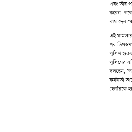
এবং তাঁর প
করেন। তবে 
রায় দেন যে
এই মামলার 
পর ডিগওয়া
পুলিশ গুর
পুলিশের বড
বলছেন, ‘আম
কর্মকর্তা 
হেনরিকে হ