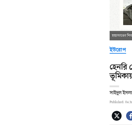
হত্যাকাণ্ডের শ
ইউরোপ
হেনরি ন
ভূমিকায়
সাইদুল ইসল
Published: 04 J