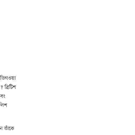
ি ডিগওয়া
ব্রিটিশ
এবং
ুলিশ
ন তাঁকে