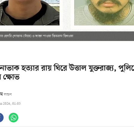
িকার হেনরি নোভাক (বাঁয়ে) ও সাজা পাওয়া ভিকরাম ডিগওয়া
োভাক হত্যার রায় ঘিরে উত্তাল যুক্তরাজ্য, পুলি
 ক্ষোভ
াম
লন্ডন
un 2026, 01:03