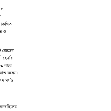
তাল
র
তথাকথিত
োভ ও
্ট রোডের
থী হেনরি
 ২৩ বছর
আঘাত করেন।
 পর্যন্ত
ণ করেছিলেন