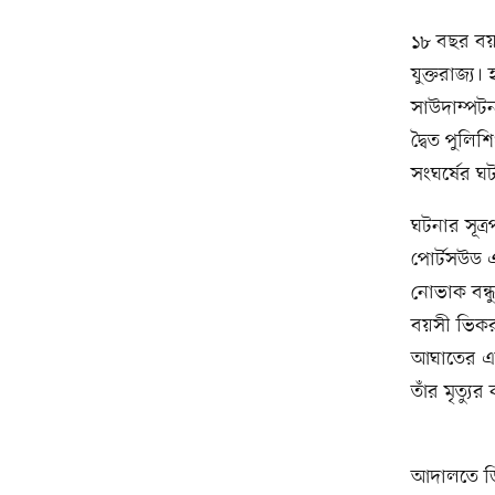
১৮ বছর বয়সী
যুক্তরাজ্য।
সাউদাম্পট
দ্বৈত পুলিশ
সংঘর্ষের ঘ
ঘটনার সূত্
পোর্টসউড এ
নোভাক বন্ধ
বয়সী ভিকর
আঘাতের একটি
তাঁর মৃত্যু
আদালতে ডি