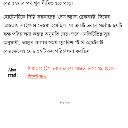
বের হওয়ার পথ খুব সীমিত হয়ে পড়ে।
হোটেলটিকে দিল্লি সরকারের ‘বেড অ্যান্ড ব্রেকফাস্ট’ স্কিমের
আওতায় লাইসেন্স দেওয়া হয়েছিল, যা একটি ভবনে সর্বোচ্চ ছয়টি
কক্ষ পরিচালনা করার অনুমতি দেয়। তবে এনডিটিভির সূত্র
অনুযায়ী, আগুন লাগার সময় ফ্লোরিশ স্টে বি হোটেলটি
বেজমেন্টসহ মোট ২৫টি রুম পরিচালনা করছিল।
দিল্লির হোটেল ভবনে ভয়াবহ আগুনে নিহত ২১, ছিলেন
Also
read:
বিদেশিরাও
বিজ্ঞাপন