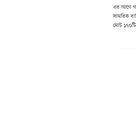
এর আগে গতক
সামরিক বা
মোট ১৭০টি 