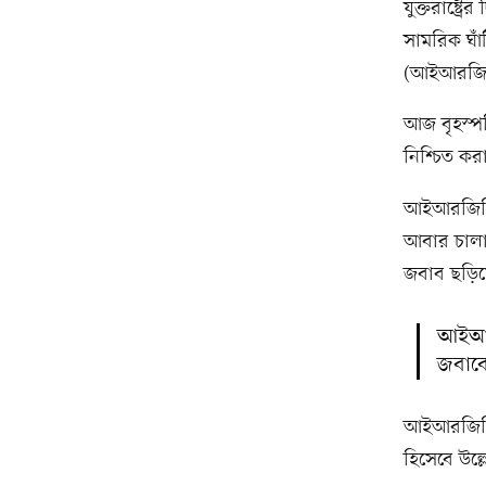
যুক্তরাষ্ট্
সামরিক ঘাঁ
(আইআরজি
আজ বৃহস্প
নিশ্চিত কর
আইআরজিসি এ
আবার চালায়
জবাব ছড়িয়
আইআরজি
জবাবে
আইআরজিসি এ 
হিসেবে উল্