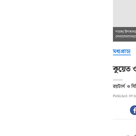
পারস্য উপসাগর
যোগাযোগমাধ্যমে
মধ্যপ্রাচ্য
কুয়েত ও
রয়টার্স
বি
Published: 09 J