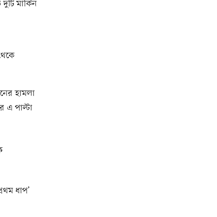
দুটি মার্কিন
থেকে
রনের হামলা
র এ পাল্টা
ক
প্রথম ধাপ’