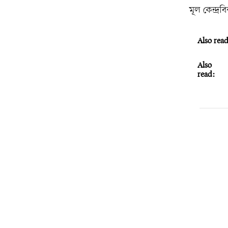
মূল কেন্দ্
Also rea
Also
read: