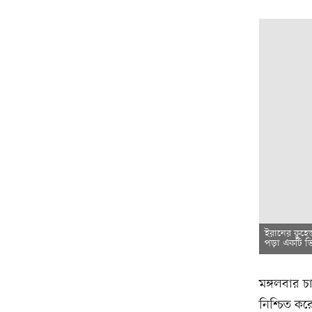
ইরানের কুহে
পড়া একটি ভিড
মঙ্গলবার 
নিশ্চিত কর