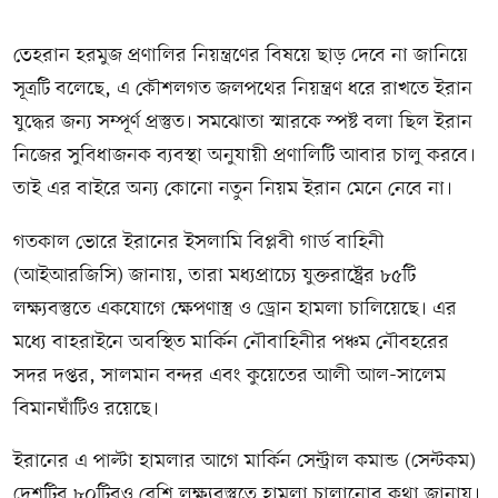
তেহরান হরমুজ প্রণালির নিয়ন্ত্রণের বিষয়ে ছাড় দেবে না জানিয়ে
সূত্রটি বলেছে, এ কৌশলগত জলপথের নিয়ন্ত্রণ ধরে রাখতে ইরান
যুদ্ধের জন্য সম্পূর্ণ প্রস্তুত। সমঝোতা স্মারকে স্পষ্ট বলা ছিল ইরান
নিজের সুবিধাজনক ব্যবস্থা অনুযায়ী প্রণালিটি আবার চালু করবে।
তাই এর বাইরে অন্য কোনো নতুন নিয়ম ইরান মেনে নেবে না।
গতকাল ভোরে ইরানের ইসলামি বিপ্লবী গার্ড বাহিনী
(আইআরজিসি) জানায়, তারা মধ্যপ্রাচ্যে যুক্তরাষ্ট্রের ৮৫টি
লক্ষ্যবস্তুতে একযোগে ক্ষেপণাস্ত্র ও ড্রোন হামলা চালিয়েছে। এর
মধ্যে বাহরাইনে অবস্থিত মার্কিন নৌবাহিনীর পঞ্চম নৌবহরের
সদর দপ্তর, সালমান বন্দর এবং কুয়েতের আলী আল-সালেম
বিমানঘাঁটিও রয়েছে।
ইরানের এ পাল্টা হামলার আগে মার্কিন সেন্ট্রাল কমান্ড (সেন্টকম)
দেশটির ৮০টিরও বেশি লক্ষ্যবস্তুতে হামলা চালানোর কথা জানায়।