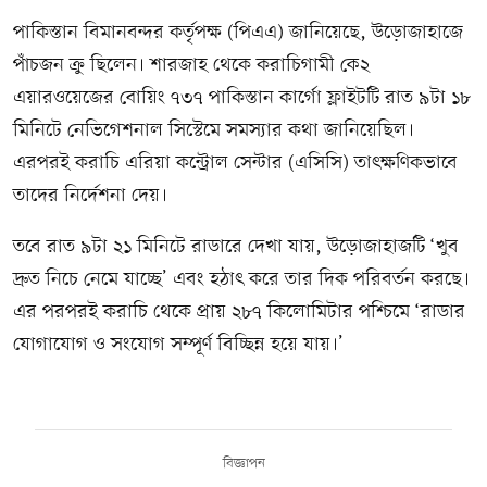
পাকিস্তান বিমানবন্দর কর্তৃপক্ষ (পিএএ) জানিয়েছে, উড়োজাহাজে
পাঁচজন ক্রু ছিলেন। শারজাহ থেকে করাচিগামী কে২
এয়ারওয়েজের বোয়িং ৭৩৭ পাকিস্তান কার্গো ফ্লাইটটি রাত ৯টা ১৮
মিনিটে নেভিগেশনাল সিস্টেমে সমস্যার কথা জানিয়েছিল।
এরপরই করাচি এরিয়া কন্ট্রোল সেন্টার (এসিসি) তাৎক্ষণিকভাবে
তাদের নির্দেশনা দেয়।
তবে রাত ৯টা ২১ মিনিটে রাডারে দেখা যায়, উড়োজাহাজটি ‘খুব
দ্রুত নিচে নেমে যাচ্ছে’ এবং হঠাৎ করে তার দিক পরিবর্তন করছে।
এর পরপরই করাচি থেকে প্রায় ২৮৭ কিলোমিটার পশ্চিমে ‘রাডার
যোগাযোগ ও সংযোগ সম্পূর্ণ বিচ্ছিন্ন হয়ে যায়।’
বিজ্ঞাপন