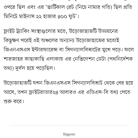
ওপরে ছিল এবং এর ‘ভার্টিকাল রেট (নিচে নামার গতি) ছিল প্রতি
মিনিটে মাইনাস ২২ হাজার ৪০০ ফুট’।
ফ্লাইট ট্র্যাকিং সংস্থাগুলোর মতে, উড়োজাহাজটি উড্ডয়নের
কিছুক্ষণ পরেই ওই অঞ্চলের অন্যান্য উড়োজাহাজের মতোই
জিএনএসএস ইন্টারফারেন্স বা সিগন্যালবিভ্রাটের মুখে পড়ে। ফলে
শারজাহর কাছাকাছি এলাকায় এর নেভিগেশন ডেটা (পথনির্দেশক
তথ্য) দুর্বল হয়ে পড়েছিল।
উড়োজাহাজটি যখন জিএনএসএস সিগন্যালবিভ্রাট থেকে বের হয়ে
আসে, তখন ফ্লাইটরাডার২৪ আবারও এর এডিএস-বি তথ্য পেতে
শুরু করে।
বিজ্ঞাপন