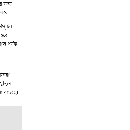
র জন্য
 করবে।
্মসূচির
 হবে।
ল পর্যন্ত
ম
জ্ঞরা
ুক্তির
না বাড়ছে।