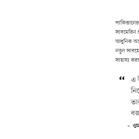
পাকিস্তানে
সাবমেরিন 
আধুনিক অস্
নতুন সাবমে
সাহায্য কর
এ 
নি
ভা
বজ
ওম