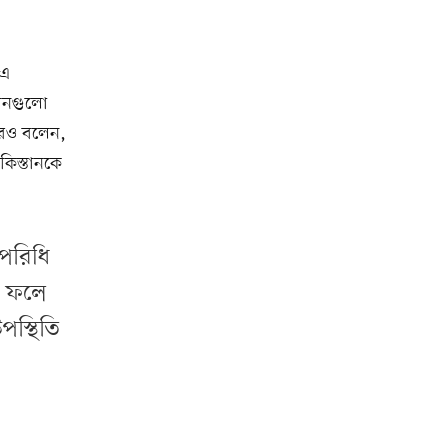
 এ
রিনগুলো
 আরও বলেন,
কিস্তানকে
 পরিধি
। ফলে
পস্থিতি