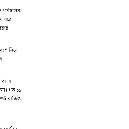
াজ পরিচালনা
ময় ধরে
িয়ার
দেশে নিয়ে
এ
 বা এ
 হলো। গত ১১
্পেট বাজিয়ে