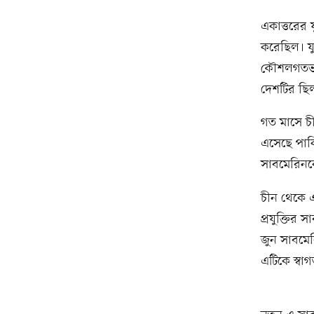
একাত্তরের 
করেছিল। যু
কৌশলগতভাবে
দেশটির ছিল
গত মাসে চ
এসেছে পাকি
সাবমেরিনক
চীন থেকে 
প্রযুক্তির
জুন সাবমের
এটিকে স্বা