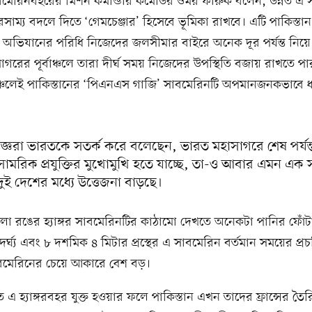
বমেরিনবহরের মিশন কমান্ডার কমোডর ওমর ফারুক বলেন, উন্নত এ 
রসাম্য বদলে দিতে ‘গেমচেঞ্জার’ হিসেবে ভূমিকা রাখবে। এটি পাকিস্তান
 অভিযানের পরিধি নিজেদের জলসীমার বাইরে অনেক দূর পর্যন্ত নিয়ে
গরের পূর্বাঞ্চলে তারা দীর্ঘ সময় নিজেদের উপস্থিতি বজায় রাখতে প
্চলেই পাকিস্তানের ‘পিএনএস গাজি’ সাবমেরিনটি অপমানজনকভাবে ধ
জ্ঞরা ভারতকে সতর্ক করে বলেছেন, ভারত মহাসাগরে শেষ পর্যন্
 সামরিক প্রযুক্তির মুখোমুখি হতে যাচ্ছে, তা-ও আবার এমন এক
ুই দেশের মধ্যে উত্তেজনা বাড়ছে।
ো রঙের হ্যাঙ্গর সাবমেরিনটির কাঠামো দেখতে অনেকটা পানির ফোঁ
ৈর্ঘ্য এবং ৮ দশমিক ৪ মিটার প্রস্থের এ সাবমেরিন বর্তমান সময়ের প্র
সাবমেরিনের চেয়ে আকারে বেশ বড়।
 এ হ্যাঙ্গরবহর যুক্ত হওয়ার ফলে পাকিস্তান এখন তাদের ফ্রান্সের তৈ