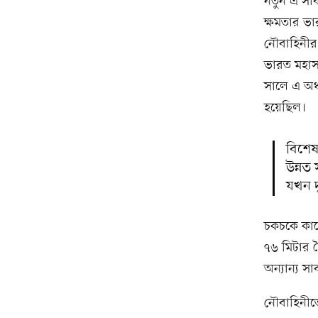
নতুন এ সা
ক্ষমতার ভা
নৌবাহিনীর
ভারত মহাসা
সালে এ অঞ
হয়েছিল।
বিশেষ
উন্নত
যখন দ
চকচকে কাল
৭৬ মিটার দ
অন্যান্য 
নৌবাহিনীতে