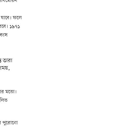
সাবমেরিন
 যাবে। ফলে
ারবে। ১৯৭১
্বংস
ত তারা
 সময়,
টার মতো।
চলিত
রি পুরোনো