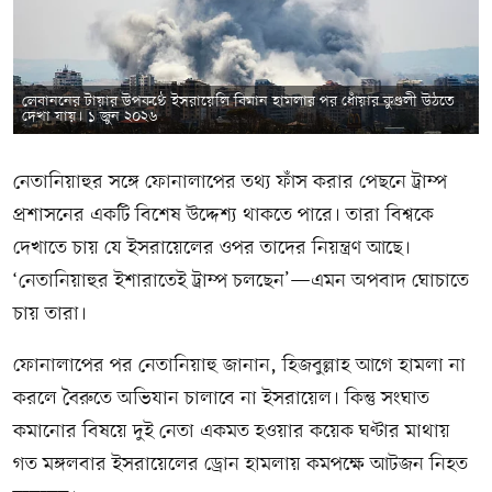
লেবাননের টায়ার উপকণ্ঠে ইসরায়েলি বিমান হামলার পর ধোঁয়ার কুণ্ডলী উঠতে
দেখা যায়। ১ জুন ২০২৬
নেতানিয়াহুর সঙ্গে ফোনালাপের তথ্য ফাঁস করার পেছনে ট্রাম্প
প্রশাসনের একটি বিশেষ উদ্দেশ্য থাকতে পারে। তারা বিশ্বকে
দেখাতে চায় যে ইসরায়েলের ওপর তাদের নিয়ন্ত্রণ আছে।
‘নেতানিয়াহুর ইশারাতেই ট্রাম্প চলছেন’—এমন অপবাদ ঘোচাতে
চায় তারা।
ফোনালাপের পর নেতানিয়াহু জানান, হিজবুল্লাহ আগে হামলা না
করলে বৈরুতে অভিযান চালাবে না ইসরায়েল। কিন্তু সংঘাত
কমানোর বিষয়ে দুই নেতা একমত হওয়ার কয়েক ঘণ্টার মাথায়
গত মঙ্গলবার ইসরায়েলের ড্রোন হামলায় কমপক্ষে আটজন নিহত