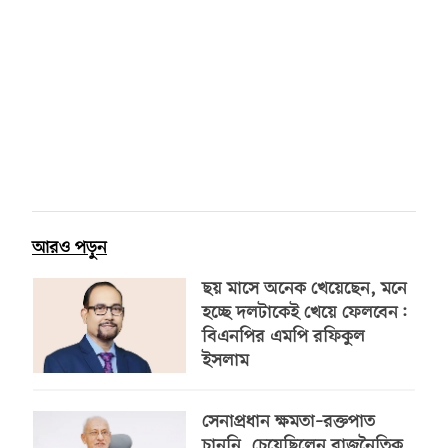
আরও পড়ুন
ছয় মাসে অনেক খেয়েছেন, মনে
হচ্ছে দলটাকেই খেয়ে ফেলবেন:
বিএনপির এমপি রফিকুল
ইসলাম
সেনাপ্রধান ক্ষমতা–রক্তপাত
চাননি, চেয়েছিলেন রাজনৈতিক