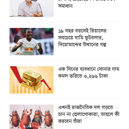
সমাধান
১৯ বছর বয়সেই রিয়ালের
সবচেয়ে দামি ফুটবলার,
দিয়োমান্দের উত্থানের গল্প
এক দিনের ব্যবধানে সোনার দাম
কমল ভরিতে ৩,২৬৬ টাকা
এখনই রাজনৈতিক দল গড়তে
চান না তেলাপোকারা, তাহলে কী
করবেন তাঁরা