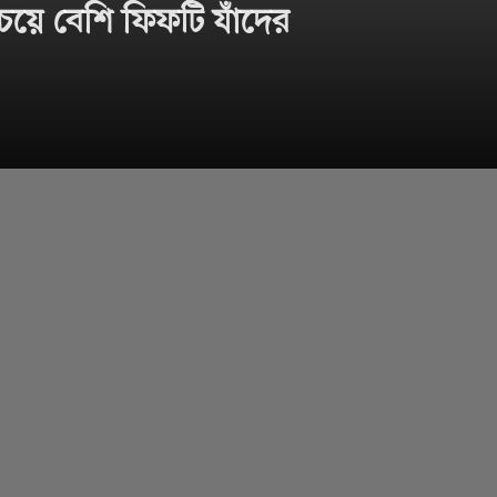
েয়ে বেশি ফিফটি যাঁদের