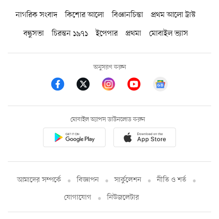
নাগরিক সংবাদ
কিশোর আলো
বিজ্ঞানচিন্তা
প্রথম আলো ট্রাস্ট
বন্ধুসভা
চিরন্তন ১৯৭১
ইপেপার
প্রথমা
মোবাইল ভ্যাস
অনুসরণ করুন
মোবাইল অ্যাপস ডাউনলোড করুন
আমাদের সম্পর্কে
বিজ্ঞাপন
সার্কুলেশন
নীতি ও শর্ত
যোগাযোগ
নিউজলেটার