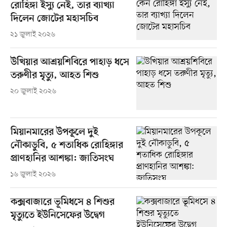
রোহিঙ্গা ইস্যু নেই, তার ব্যাখ্যা
দিলেন জোটের মহাসচিব
২১ জুলাই ২০২৬
উখিয়ার আশ্রয়শিবিরে পাহাড় ধসে
তরুণীর মৃত্যু, আহত শিশু
২০ জুলাই ২০২৬
মিয়ানমারের উপকূলে দুই
নৌকাডুবি, ৫ শতাধিক রোহিঙ্গার
প্রাণহানির আশঙ্কা: জাতিসংঘ
১৬ জুলাই ২০২৬
কক্সবাজারে ভূমিধসে ৪ শিশুর
মৃত্যুতে ইউনিসেফের উদ্বেগ