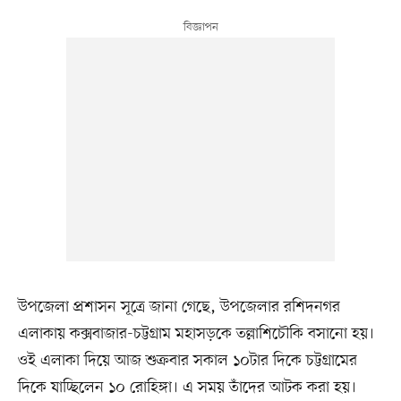
উপজেলা প্রশাসন সূত্রে জানা গেছে, উপজেলার রশিদনগর
এলাকায় কক্সবাজার-চট্টগ্রাম মহাসড়কে তল্লাশিচৌকি বসানো হয়।
ওই এলাকা দিয়ে আজ শুক্রবার সকাল ১০টার দিকে চট্টগ্রামের
দিকে যাচ্ছিলেন ১০ রোহিঙ্গা। এ সময় তাঁদের আটক করা হয়।