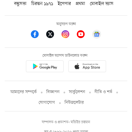
বন্ধুসভা
চিরন্তন ১৯৭১
ইপেপার
প্রথমা
মোবাইল ভ্যাস
অনুসরণ করুন
মোবাইল অ্যাপস ডাউনলোড করুন
আমাদের সম্পর্কে
বিজ্ঞাপন
সার্কুলেশন
নীতি ও শর্ত
যোগাযোগ
নিউজলেটার
সম্পাদক ও প্রকাশক: মতিউর রহমান
স্বত্ব © ১৯৯৮-২০২৬ প্রথম আলো