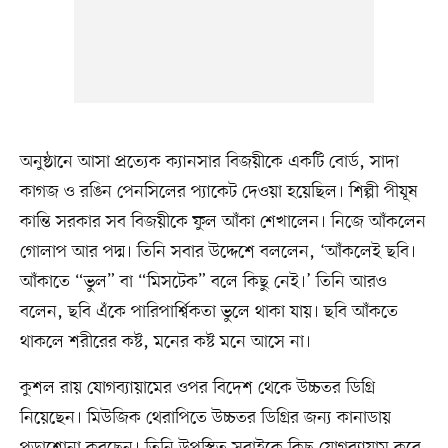
অনুষ্ঠানে আসা প্রত্যেক ক্যানসার বিজয়ীকে একটি বোর্ড, সাদা
কাগজ ও রঙিন পেনসিলের প্যাকেট দেওয়া হয়েছিল। শিল্পী পীযূষ
কান্তি সরকার সব বিজয়ীকে ফুল আঁকা শেখালেন। নিজে আঁকলেন
গোলাপ আর পদ্ম। তিনি সবার উদ্দেশে বললেন, ‘আঁকলেই ছবি।
আঁকাতে “ভুল” বা “মিসটেক” বলে কিছু নেই।’ তিনি আরও
বলেন, ছবি এঁকে পারিপার্শ্বিকতা ভুলে থাকা যায়। ছবি আঁকতে
থাকলে শরীরের কষ্ট, মনের কষ্ট মনে আসে না।
কুশল রায় যোগব্যায়ামের ওপর বিদেশ থেকে উচ্চতর ডিগ্রি
নিয়েছেন। মিউজিক থেরাপিতে উচ্চতর ডিগ্রির জন্য কানাডায়
পড়াশোনা করছেন। তিনি উপস্থিত সবাইকে কিছু যোগব্যায়াম করে