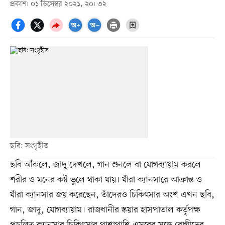
প্রকাশ: ০১ ডিসেম্বর ২০২১, ২০: ৩২
ছবি: সংগৃহীত
ছবি আঁকলে, জাদু দেখলে, গান শুনলে বা যোগব্যায়াম করলে
শরীর ও মনের কষ্ট ভুলে থাকা যায়। যাঁরা ক্যানসারে আক্রান্ত ও
যাঁরা ক্যানসার জয় করেছেন, তাঁদেরও চিকিৎসার অংশ এখন ছবি,
গান, জাদু, যোগব্যায়াম। রাজধানীর স্কয়ার হাসপাতাল কর্তৃপক্ষ
প্রচলিত ক্যানসার চিকিৎসার পাশাপাশি এসবের সঙ্গে রোগীদের