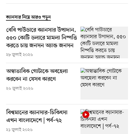
ক্যানসার নিয়ে আরও পড়ুন
বেবি পাউডারে ক্যানসার উপাদান,
৫৫০ কোটি ডলারে মামলা নিষ্পত্তি
করতে চায় জনসন অ্যান্ড জনসন
২৮ জুলাই ২০২৬
অস্বাভাবিক গোটাকে অবহেলা
করবেন না যেসব কারণে
২৬ জুলাই ২০২৬
বিশ্বমানের ক্যানসার-চিকিৎসা
এখন বাংলাদেশে | পর্ব–৭২
২১ জুলাই ২০২৬