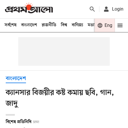
Login
সর্বশেষ
বাংলাদেশ
রাজনীতি
বিশ্ব
বাণিজ্য
মতামত
খেলা
Eng
বিনো
বাংলাদেশ
ক্যানসার বিজয়ীর কষ্ট কমায় ছবি, গান,
জাদু
বিশেষ প্রতিনিধি
ঢাকা